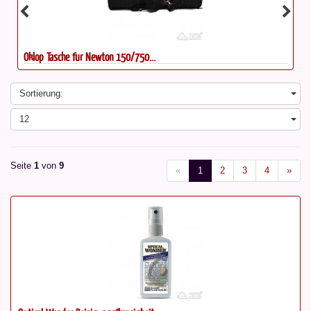
Oklop Tasche für Montierung...
Sortierung:
12
Seite
1
von
9
«
1
2
3
4
»