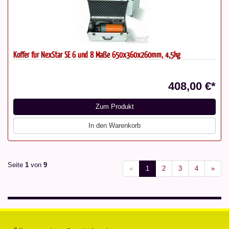
Koffer für NexStar SE 6 und 8 Maße 650x360x260mm, 4,5kg
408,00 €*
Zum Produkt
In den Warenkorb
Seite
1
von
9
«
1
2
3
4
»