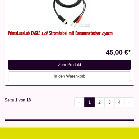
PrimaLuceLab EAGLE 12V Stromkabel mit Bananenstecker 250cm
45,00 €*
Zum Produkt
In den Warenkorb
Seite
1
von
18
«
1
2
3
4
»