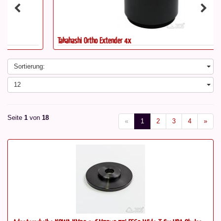
Takahashi Ortho Extender 4x
Sortierung:
12
Seite
1
von
18
«
1
2
3
4
»