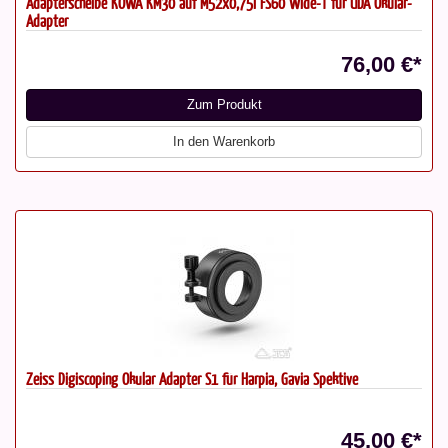
Adapterscheibe KOWA KM30 auf M52x0,75i FS60 Wide-T für UDA Okular-
Adapter
76,00 €*
Zum Produkt
In den Warenkorb
Zeiss Digiscoping Okular Adapter S1 für Harpia, Gavia Spektive
45,00 €*