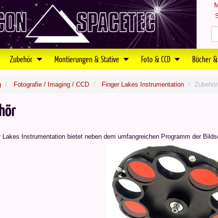
M
S
Zubehör
Montierungen & Stative
Foto & CCD
Bücher &
g
Fotografie / Imaging / CCD
Finger Lakes Instrumentation
Zubehör
hör
r Lakes Instrumentation bietet neben dem umfangreichen Programm der Bilds