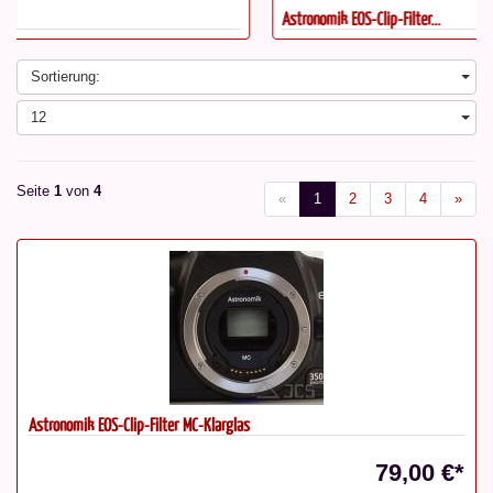
Astronomik EOS-Clip-Filter...
Sortierung:
12
Seite
1
von
4
«
1
2
3
4
»
Astronomik EOS-Clip-Filter MC-Klarglas
79,00 €*