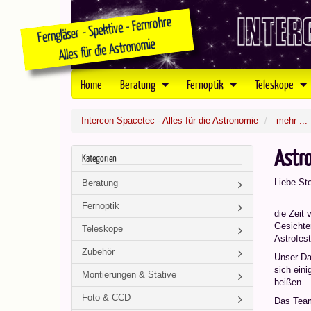
Home
Beratung
Fernoptik
Teleskope
Intercon Spacetec - Alles für die Astronomie
mehr ...
Astr
Kategorien
Liebe St
Beratung
Fernoptik
die Zeit 
Gesichter
Teleskope
Astrofes
Zubehör
Unser Dan
sich ein
Montierungen & Stative
heißen.
Foto & CCD
Das Tea