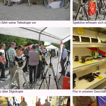
 führt seine Teleskope vor
Spektive erfreuen sich 
 über Digiskopie
Flur in unseren Geschä