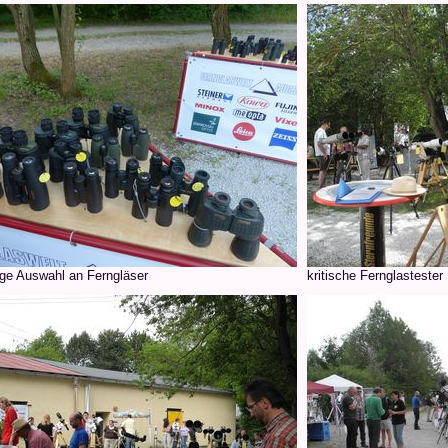
ige Auswahl an Ferngläser
kritische Fernglastester