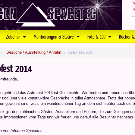
M
S
Zubehör
Montierungen & Stative
Foto & CCD
Bücher &
Besuche / Ausstellung / Anfahrt
Astrofest 2014
ofest 2014
ernfreunde,
vergeht und das Astrofest 2014 ist Geschichte. Wir freuten und freuen uns üb
 und über viele konstruktive Gespräche in toller Atmosphäre. Trotz der höhe
ten gewohnt sind, war's ein wunderschöner Tag an dem sich später auch die S
k gilt den zahlreichen Gästen, Ausstellern und Helfern, die zum Gelingen un
ige Impressionen vom Tage und wir freuen uns darauf alle Besucher nächste
m von
Intercon Spacetec