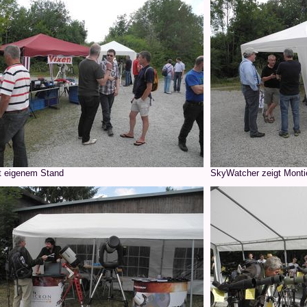
t eigenem Stand
SkyWatcher zeigt Monti