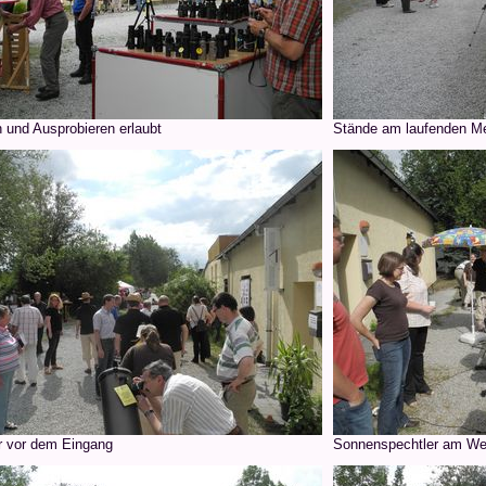
 und Ausprobieren erlaubt
Stände am laufenden Me
 vor dem Eingang
Sonnenspechtler am We