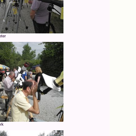
ter
rk