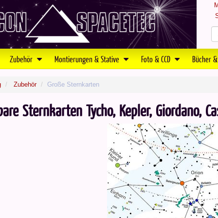
M
S
Zubehör
Montierungen & Stative
Foto & CCD
Bücher &
g
Zubehör
Große Sternkarten
are Sternkarten Tycho, Kepler, Giordano, Ca