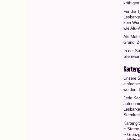
kräftigen
Für die T
Lesbarkei
kein Wund
wie Alu-Vo
Als Mate
Grund. Z
In der S
Sternwar
Karten
Unsere St
einfacher
werden. E
Jede Kar
aufnehmen
Lesbarke
Sternkar
Kartengr
~ Sterne
~ Grenzg