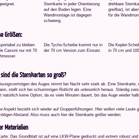
geeignet.
Sternkarte in jeder Orientierung
drehbare Sternka
auf den Boden legen. Eine
greifbar), ist ab
Wandmontage ist dagegen
für die Wandmon
schwierig.
he Größen:
portabel zu bleiben
Die Tycho-Scheibe kommt nur in
Die Kepler-Schei
die Cassini nur mit 70
der 70 cm Version zum Einsatz.
in 70 cm und 100
hmesser.
ind die Sternkarten so groß?
ösungsvermögen des Auges nimmt bei Nacht sehr stark ab. Eine Sternkarte, d
nn, stellt sich bei schummrigen Rotlicht als unleserlich heraus. Ständig zw
st natürlich keine Option, da es viele Minuten dauert, bis das Auge wieder hal
e Aspekt bezieht sich wieder auf Gruppenführungen. Hier wollen viele Leute g
nötigen Abstand. Also muss auch hier die Sternkarte größer werden.
r Materialien
Karte: Das Grundblatt ist auf eine LKW-Plane gedruckt und extrem robust und