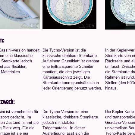
m:
Cassini-Version handelt
Die Tycho-Version ist die
In der Kepler-Ver
um eine klassische
klassische drehbare Sternkarte.
Sternkarte von 
 Sternkarte jedoch
Auf einem Grundblatt ist drehbar
Rückseite und ei
d aus flexiblen,
eine teiltransparente Scheibe
umfasst. Zwische
 Materialien.
montiert, die den jeweiligen
die Sternkarte dr
Kartenausschnitt zeigt. Die
Rahmen ist rund,
Sternkarte kann grundsätzlich in
Stellen (den Füß
jeder Orientierung benutzt werden.
hinaus.
zzweck:
ini ist vornehmlich für
Die Tycho-Version ist eine
Die Kepler-Karte s
sport gedacht. Im
klassische, drehbare Sternkarte
und transportabl
lten Zustand nimmt sie
jedoch mit stabilem
Giordano-Version 
g Platz weg. Für die
Trägermaterial. In dieser
universellste Ba
tage ist sie nur
Ausfertigung lässt sich die
Tycho-Karte benu