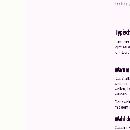
bedingt 
Typisc
Um trans
gibt es 
cm Durc
Warum s
Das Aufl
werden ka
wollen, i
werden.
Der zweit
mit dem 
Wahl de
Cassini-