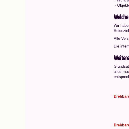
~ Nicht s
~ Objekt
Welche
Wir haben
Reiseziel
Alle Vers
Die inte
Weitere
Grundsät
alles mac
entsprec
Drehbare
Drehbare