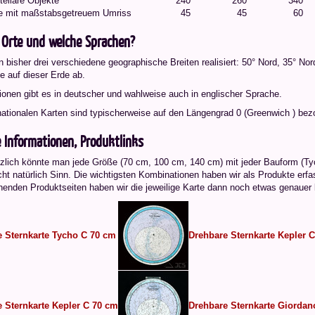
tellare Objekte
240
260
340
e mit maßstabsgetreuem Umriss
45
45
60
 Orte und welche Sprachen?
 bisher drei verschiedene geographische Breiten realisiert: 50° Nord, 35° No
e auf dieser Erde ab.
ionen gibt es in deutscher und wahlweise auch in englischer Sprache.
rnationalen Karten sind typischerweise auf den Längengrad 0 (Greenwich ) be
 Informationen, Produktlinks
zlich könnte man jede Größe (70 cm, 100 cm, 140 cm) mit jeder Bauform (Tyc
ht natürlich Sinn. Die wichtigsten Kombinationen haben wir als Produkte erfas
henden Produktseiten haben wir die jeweilige Karte dann noch etwas genauer 
 Sternkarte Tycho C 70 cm
Drehbare Sternkarte Kepler 
 Sternkarte Kepler C 70 cm
Drehbare Sternkarte Giordan