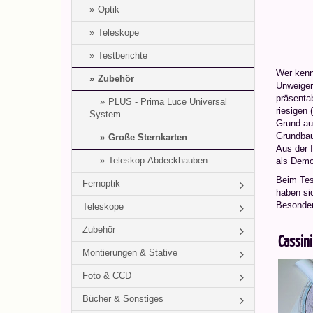
Optik
Teleskope
Testberichte
Wer kennt
Zubehör
Unweiger
präsenta
PLUS - Prima Luce Universal
riesigen
System
Grund auf
Grundbau
Große Sternkarten
Aus der I
Teleskop-Abdeckhauben
als Demon
Beim Tes
Fernoptik
haben si
Besonderh
Teleskope
Zubehör
Cassini
Montierungen & Stative
Foto & CCD
Bücher & Sonstiges