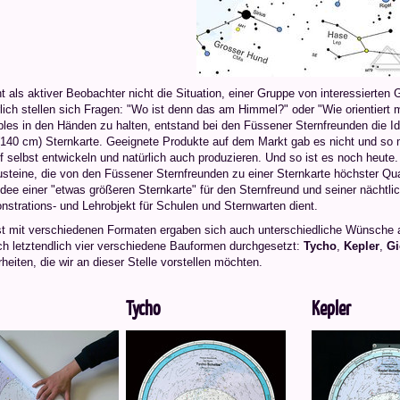
 als aktiver Beobachter nicht die Situation, einer Gruppe von interessierten
lich stellen sich Fragen: "Wo ist denn das am Himmel?" oder "Wie orientiert
bles in den Händen zu halten, entstand bei den Füssener Sternfreunden die Id
 (140 cm) Sternkarte. Geeignete Produkte auf dem Markt gab es nicht und so 
 selbst entwickeln und natürlich auch produzieren. Und so ist es noch heute.
steine, die von den Füssener Sternfreunden zu einer Sternkarte höchster Qu
dee einer "etwas größeren Sternkarte" für den Sternfreund und seiner nächtli
strations- und Lehrobjekt für Schulen und Sternwarten dient.
t mit verschiedenen Formaten ergaben sich auch unterschiedliche Wünsche a
ch letztendlich vier verschiedene Bauformen durchgesetzt:
Tycho
,
Kepler
,
Gi
eiten, die wir an dieser Stelle vorstellen möchten.
Tycho
Kepler