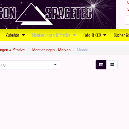
M
S
Zubehör
Montierungen & Stative
Foto & CCD
Bücher &
ngen & Stative
Montierungen - Marken
Meade
ung: