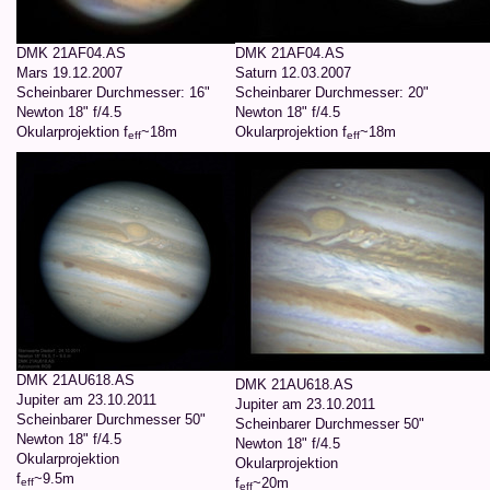
DMK 21AF04.AS
DMK 21AF04.AS
Mars 19.12.2007
Saturn 12.03.2007
Scheinbarer Durchmesser: 16"
Scheinbarer Durchmesser: 20"
Newton 18" f/4.5
Newton 18" f/4.5
Okularprojektion f
~18m
Okularprojektion f
~18m
eff
eff
DMK 21AU618.AS
DMK 21AU618.AS
Jupiter am 23.10.2011
Jupiter am 23.10.2011
Scheinbarer Durchmesser 50"
Scheinbarer Durchmesser 50"
Newton 18" f/4.5
Newton 18" f/4.5
Okularprojektion
Okularprojektion
f
~9.5m
f
~20m
eff
eff