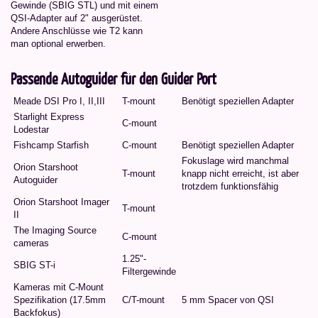
Gewinde (SBIG STL) und mit einem
QSI-Adapter auf 2" ausgerüstet.
Andere Anschlüsse wie T2 kann
man optional erwerben.
Passende Autoguider für den Guider Port
Meade DSI Pro I, II,III
T-mount
Benötigt speziellen Adapter
Starlight Express
C-mount
Lodestar
Fishcamp Starfish
C-mount
Benötigt speziellen Adapter
Fokuslage wird manchmal
Orion Starshoot
T-mount
knapp nicht erreicht, ist aber
Autoguider
trotzdem funktionsfähig
Orion Starshoot Imager
T-mount
II
The Imaging Source
C-mount
cameras
1.25"-
SBIG ST-i
Filtergewinde
Kameras mit C-Mount
Spezifikation (17.5mm
C/T-mount
5 mm Spacer von QSI
Backfokus)