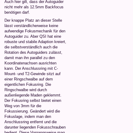
Auch hier gilt, dass der Autoguider
nicht mehr als 12.5mm Backfocus
benötigen darf.
Der knappe Platz an dieser Stelle
lässt verständlicherweise keine
aufwendige Fokusmechanik für den
Autoguider zu. Aber QSI hat eine
robuste und stabile Adaption kreiert,
die selbstverständlich auch die
Rotation des Autoguiders zulässt,
damit man ihn parallel zu den
Koordinatenachsen ausrichten
kann. Der Anschlussring mit C-
Mount- und T2-Gewinde sitzt auf
einer Ringschwalbe auf dem
eigentlichen Fokusring. Die
Ringschwalbe wird durch
außenliegende Maden geklemmt.
Der Fokusring selbst bietet einen
Weg von 3mm für die
Fokussierung. Geändert wird die
Fokuslage, indem man den
Anschlussring entfernt und die
darunter liegenden Fokusschrauben
bedient. Diese Vorgangsweise mag