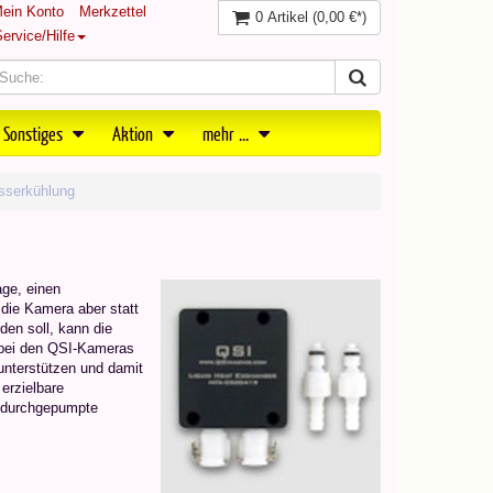
ein Konto
Merkzettel
0 Artikel
(0,00 €*)
ervice/Hilfe
 Sonstiges
Aktion
mehr ...
serkühlung
age, einen
die Kamera aber statt
den soll, kann die
s bei den QSI-Kameras
nterstützen und damit
erzielbare
e durchgepumpte