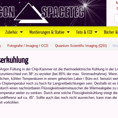
M
S
Zubehör
Montierungen & Stative
Foto & CCD
Bücher &
g
Fotografie / Imaging / CCD
Quantum Scientific Imaging (QSI)
Was
erkühlung
 Argon Füllung in der Chip-Kammer ist die thermoelektrische Kühlung in der L
urunterschied von 38° zu erzielen (bei 85% der max. Stromaufnahme). Wenn 
lichen, kühlen Temperaturen in einem geheizten Labor / Büro ect. benutzt wer
re Chiptemperatur noch zu hoch für Langzeitbelichtungen sein. Deshalb ist e
 durch einen nachrüstbaren Flüssigkeitswärmetauscher die Wärmeabgabe zu u
emperatur weiter zu senken. Durch eine solche Flüssigkeitskühlung steigt die 
urdifferenz auf ca. 45°. Sollte auch das noch nicht ausreichen, kann man di
it vorkühlen.