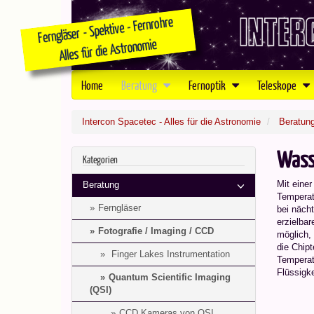
Home
Beratung
Fernoptik
Teleskope
Intercon Spacetec - Alles für die Astronomie
Beratun
Wass
Kategorien
Mit einer
Beratung
Temperat
Ferngläser
bei nächt
erzielba
Fotografie / Imaging / CCD
möglich,
die Chipt
Finger Lakes Instrumentation
Temperat
Flüssigke
Quantum Scientific Imaging
(QSI)
CCD Kameras von QSI