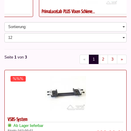
PrimaLuceLab PLUS Vixen Schiene...
Sortierung:
12
Seite
1
von
3
«
1
2
3
»
%%%
VSBS-System
Ab Lager lieferbar
Statt: 242,00 €*