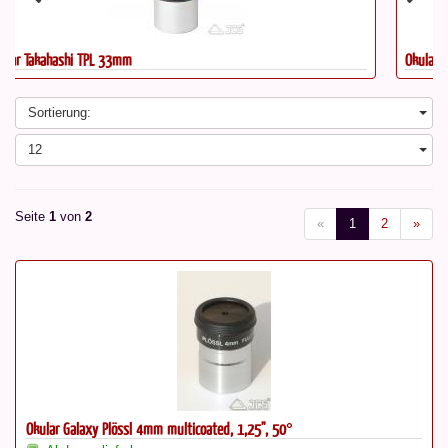
Okular Takahashi TPL 9mm
Sortierung:
12
Seite
1
von
2
«
1
2
»
Okular Galaxy Plössl 4mm multicoated, 1,25", 50°