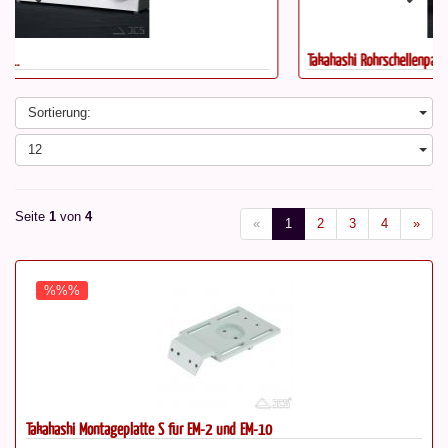
Takahashi Rohrschellenpaar für...
Sortierung:
12
Seite
1
von
4
«
1
2
3
4
»
%%%
Takahashi Montageplatte S für EM-2 und EM-10