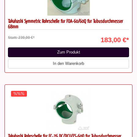
Takahashi Symmetric Rohrschelle für FOA-60/60Q für Tubusdurchmesser
68mm
Statt: 230,00 €*
183,00 €*
Zum Produkt
In den Warenkorb
%%%
Takahashi Rohrschelle für FC-76 DC/DCU/FS-60Q für Tubusdurchmesser