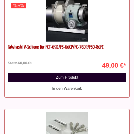
%%%
Takahashi V-Schiene für FCT-65D/FS-60CP/FC-76DP/FSQ-80FC
Statt: 60,00 €*
49,00 €*
Zum Produkt
In den Warenkorb