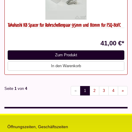
Takahashi KB Spacer für Rohrschellenpaar 95mm und 80mm für FSQ-80FC
41,00 €*
Zum Produkt
In den Warenkorb
Seite
1
von
4
«
1
2
3
4
»
Öffnungszeiten, Geschäftszeiten