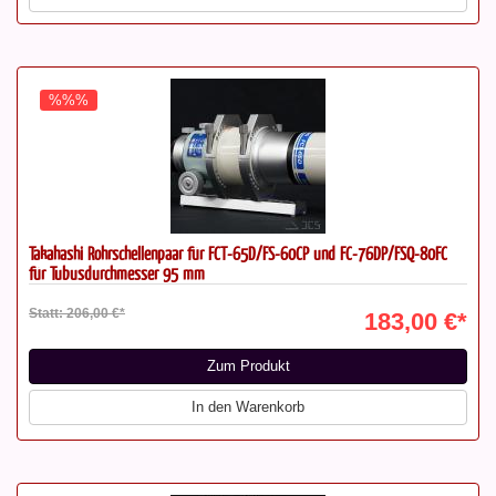
%%%
Takahashi Rohrschellenpaar für FCT-65D/FS-60CP und FC-76DP/FSQ-80FC
für Tubusdurchmesser 95 mm
Statt: 206,00 €*
183,00 €*
Zum Produkt
In den Warenkorb