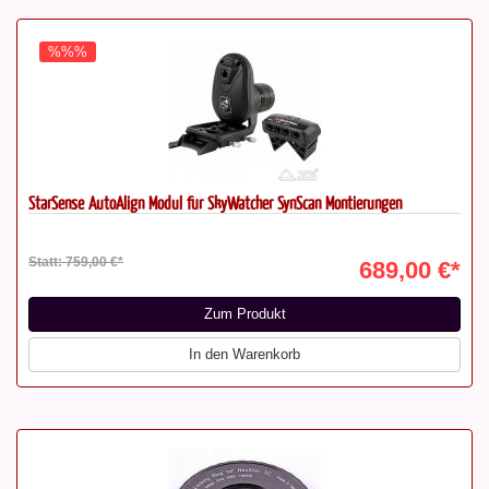
%%%
StarSense AutoAlign Modul für SkyWatcher SynScan Montierungen
Statt: 759,00 €*
689,00 €*
Zum Produkt
In den Warenkorb