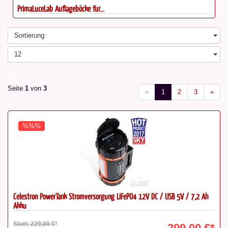
Celestron Taukappe DX für C9,25...
Sortierung:
12
Seite
1
von
3
«
1
2
3
»
%%%
Celestron PowerTank Stromversorgung LiFePO4 12V DC / USB 5V / 7,2 Ah
Akku
Statt: 229,00 €*
209,00 €*