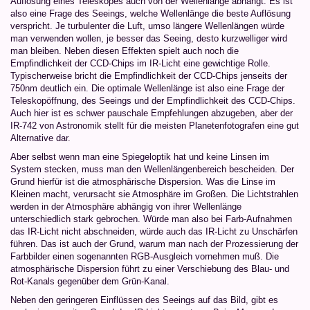
Auflösung eines Teleskopes auch von der Wellenlänge abhängt. Es ist
also eine Frage des Seeings, welche Wellenlänge die beste Auflösung
verspricht. Je turbulenter die Luft, umso längere Wellenlängen würde
man verwenden wollen, je besser das Seeing, desto kurzwelliger wird
man bleiben. Neben diesen Effekten spielt auch noch die
Empfindlichkeit der CCD-Chips im IR-Licht eine gewichtige Rolle.
Typischerweise bricht die Empfindlichkeit der CCD-Chips jenseits der
750nm deutlich ein. Die optimale Wellenlänge ist also eine Frage der
Teleskopöffnung, des Seeings und der Empfindlichkeit des CCD-Chips.
Auch hier ist es schwer pauschale Empfehlungen abzugeben, aber der
IR-742 von Astronomik stellt für die meisten Planetenfotografen eine gut
Alternative dar.
Aber selbst wenn man eine Spiegeloptik hat und keine Linsen im
System stecken, muss man den Wellenlängenbereich bescheiden. Der
Grund hierfür ist die atmosphärische Dispersion. Was die Linse im
Kleinen macht, verursacht sie Atmosphäre im Großen. Die Lichtstrahlen
werden in der Atmosphäre abhängig von ihrer Wellenlänge
unterschiedlich stark gebrochen. Würde man also bei Farb-Aufnahmen
das IR-Licht nicht abschneiden, würde auch das IR-Licht zu Unschärfen
führen. Das ist auch der Grund, warum man nach der Prozessierung der
Farbbilder einen sogenannten RGB-Ausgleich vornehmen muß. Die
atmosphärische Dispersion führt zu einer Verschiebung des Blau- und
Rot-Kanals gegenüber dem Grün-Kanal.
Neben den geringeren Einflüssen des Seeings auf das Bild, gibt es