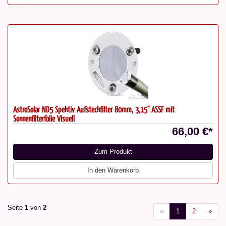
AstroSolar ND5 Spektiv Aufsteckfilter 80mm, 3,15" ASSF mit
Sonnenfilterfolie Visuell
66,00 €*
Zum Produkt
In den Warenkorb
Seite
1
von
2
«
1
2
»