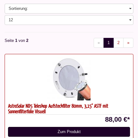
Sortierung:
12
Seite
1
von
2
«
1
2
»
AstroSolar ND5 Teleskop Aufsteckfilter 80mm, 3,15" ASTF mit
Sonnenfilterfolie Visuell
88,00 €*
Zum Produkt