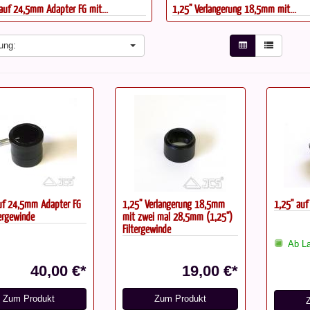
 auf 24,5mm Adapter FG mit...
1,25" Verlängerung 18,5mm mit...
ung:
auf 24,5mm Adapter FG
1,25" Verlängerung 18,5mm
1,25'' au
tergewinde
mit zwei mal 28,5mm (1,25")
Filtergewinde
Ab La
40,00 €*
19,00 €*
Zum Produkt
Zum Produkt