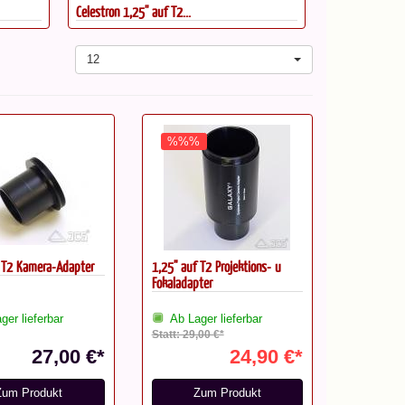
Celestron 1,25'' auf T2...
1,25" Adapter 
12
%%%
f T2 Kamera-Adapter
1,25" auf T2 Projektions- u
Fokaladapter
ger lieferbar
Ab Lager lieferbar
Statt: 29,00 €*
27,00 €*
24,90 €*
Zum Produkt
Zum Produkt