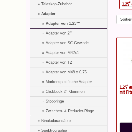
1,25" Adapter auf Webcam, lang
1,25''
Teleskop-Zubehör
Adapter
Sortier
Adapter von 1,25""
Adapter von 2""
Adapter von SC-Gewinde
Adapter von M42x1
Adapter von T2
Adapter von M48 x 0,75
Markenspezifische Adapter
1,25'' 
mit Fil
ClickLock 2" Klemmen
Stoppringe
Zwischen- & Reduzier-Ringe
Binokularansätze
Spektrographie