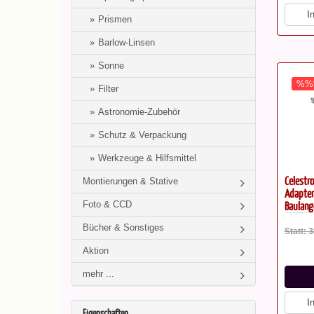
I
Prismen
Barlow-Linsen
Sonne
%%
Filter
Astronomie-Zubehör
Schutz & Verpackung
Werkzeuge & Hilfsmittel
Celestr
Montierungen & Stative
Adapter
Bauläng
Foto & CCD
Bücher & Sonstiges
Statt: 
Aktion
mehr ...
I
Eigenschaften