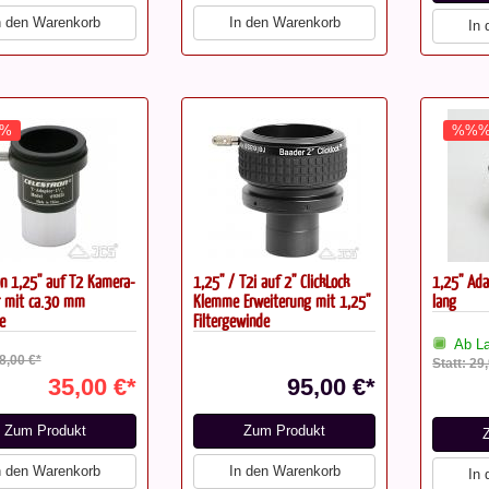
n den Warenkorb
In den Warenkorb
In
%
%%
on 1,25'' auf T2 Kamera-
1,25" / T2i auf 2" ClickLock
1,25" Ad
 mit ca.30 mm
Klemme Erweiterung mit 1,25"
lang
e
Filtergewinde
Ab La
38,00 €*
Statt: 29
35,00 €*
95,00 €*
Zum Produkt
Zum Produkt
n den Warenkorb
In den Warenkorb
In