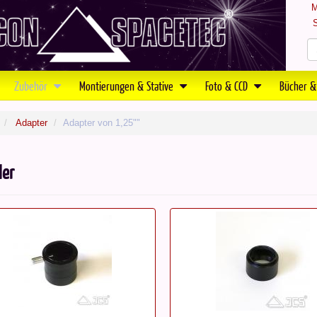
M
S
Zubehör
Montierungen & Stative
Foto & CCD
Bücher &
Adapter
Adapter von 1,25""
ler