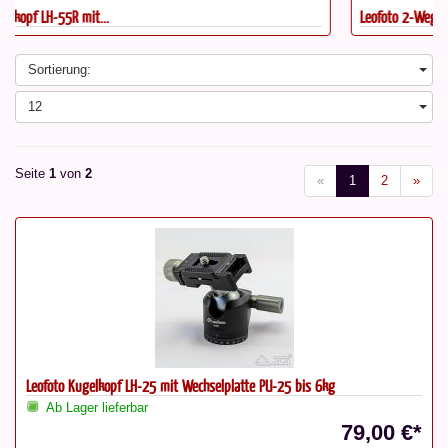
Leofoto 2-Wege-Neiger BV-15 mit...
Sortierung:
12
Seite
1
von
2
«
1
2
»
Leofoto Kugelkopf LH-25 mit Wechselplatte PU-25 bis 6kg
Ab Lager lieferbar
79,00 €*