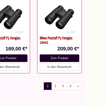
staff P3 Fernglas
Nikon Prostaff P3 Fernglas
10x42
169,00 €*
209,00 €*
Zum Produkt
Zum Produkt
 den Warenkorb
In den Warenkorb
«
1
2
3
4
»