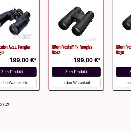
culon A211 Fernglas
Nikon Prostaff P3 Fernglas
Nikon Pro
50
8x42
8x30
199,00 €*
199,00 €*
Zum Produkt
Zum Produkt
n den Warenkorb
In den Warenkorb
In
on
19