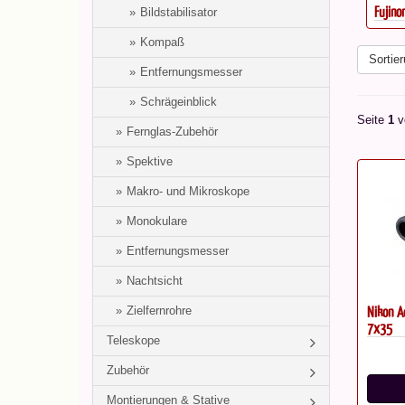
las...
Zeiss SFL 12x50 Fernglas
Fujino
Bildstabilisator
Kompaß
Sortier
Entfernungsmesser
Schrägeinblick
Seite
1
v
Fernglas-Zubehör
Spektive
Makro- und Mikroskope
Monokulare
Entfernungsmesser
Nachtsicht
Nikon A
Zielfernrohre
7x35
Teleskope
Zubehör
Montierungen & Stative