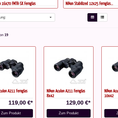
n 16x70 FMTR-SX Fernglas
Nikon Stabilized 12x25 Fernglas...
ung:
on
19
culon A211 Fernglas
Nikon Aculon A211 Fernglas
Nikon Acu
8x42
10x42
119,00 €*
129,00 €*
Zum Produkt
Zum Produkt