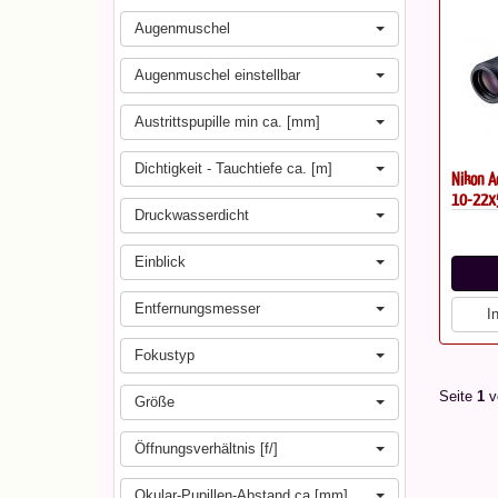
Augenmuschel
Augenmuschel einstellbar
Austrittspupille min ca. [mm]
Dichtigkeit - Tauchtiefe ca. [m]
Nikon A
10-22x
Druckwasserdicht
Einblick
Entfernungsmesser
I
Fokustyp
Seite
1
v
Größe
Öffnungsverhältnis [f/]
Okular-Pupillen-Abstand ca.[mm]