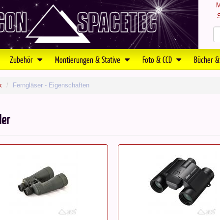
M
S
Zubehör
Montierungen & Stative
Foto & CCD
Bücher &
k
Ferngläser - Eigenschaften
ler