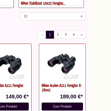
Nikon Stabilized 10x25 Fernglas...
Zeiss SFL 12x5
12
«
1
2
3
4
»
lon A211 Fernglas
Nikon Aculon A211 Fernglas 8-
18x42
149,00 €*
189,00 €*
Zum Produkt
Zum Produkt