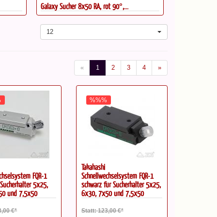
Galaxy Sucher 8x50 RA, rot 90°,...
PrimaLuceLab T
12
«
1
2
3
4
»
%
%%%
Takahashi
chselsystem FQR-1
Schnellwechselsystem FQR-1
r Sucherhalter 5x25,
schwarz für Sucherhalter 5x25,
50 und 7,5x50
6x30, 7x50 und 7,5x50
3,00 €*
Statt: 123,00 €*