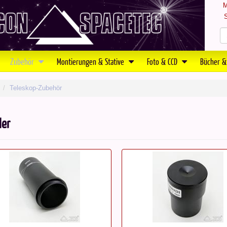
M
S
Zubehör
Montierungen & Stative
Foto & CCD
Bücher &
Teleskop-Zubehör
ler