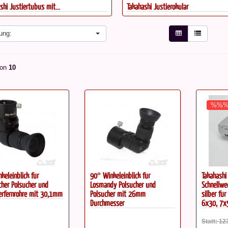
shi Justiertubus mit...
Takahashi Justierokular
ung:
on
10
%%
keleinblick für
90° Winkeleinblick für
Takahashi
her Polsucher und
Losmandy Polsucher und
Schnellwe
erfernrohre mit 30,1mm
Polsucher mit 26mm
silber fü
Durchmesser
6x30, 7x
Statt: 12