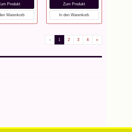
Zum Produkt
Zum Produkt
 den Warenkorb
In den Warenkorb
«
1
2
3
4
»