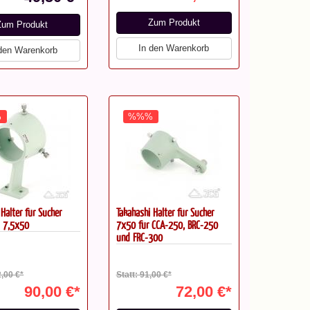
Zum Produkt
Zum Produkt
In den Warenkorb
 den Warenkorb
%
%%%
 Halter für Sucher
Takahashi Halter für Sucher
 7,5x50
7x50 für CCA-250, BRC-250
und FRC-300
2,00 €*
Statt: 91,00 €*
90,00 €*
72,00 €*