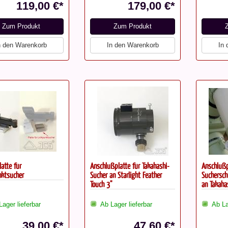
119,00 €*
179,00 €*
Zum Produkt
Zum Produkt
n den Warenkorb
In den Warenkorb
In
atte für
Anschlußplatte für Takahashi-
Anschlußp
nktsucher
Sucher an Starlight Feather
Suchersch
Touch 3"
an Takaha
Lager lieferbar
Ab Lager lieferbar
Ab La
39,00 €*
47,60 €*