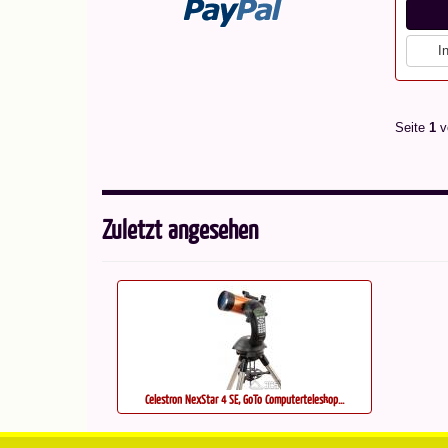
I
Seite
1
v
Zuletzt angesehen
Celestron NexStar 4 SE, GoTo Computerteleskop...