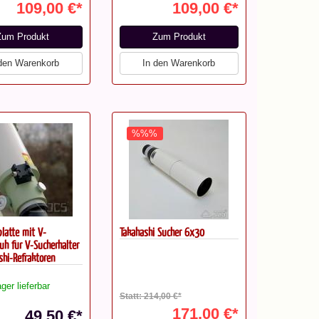
109,00 €*
109,00 €*
Zum Produkt
Zum Produkt
 den Warenkorb
In den Warenkorb
%%%
latte mit V-
Takahashi Sucher 6x30
uh für V-Sucherhalter
shi-Refraktoren
ger lieferbar
Statt: 214,00 €*
171,00 €*
49,50 €*