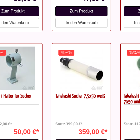
Zum Produkt
Zum Produkt
n den Warenkorb
In den Warenkorb
In
%
%%%
%%
i Halter für Sucher
Takahashi Sucher 7,5x50 weiß
Takahashi
7x50 und
62,00 €*
Statt: 399,00 €*
Statt: 11
50,00 €*
359,00 €*