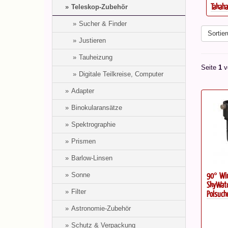
0°,...
PrimaLuceLab Tauschutzheizung...
Takaha
Teleskop-Zubehör
Sucher & Finder
Sortier
Justieren
Tauheizung
Seite
1
v
Digitale Teilkreise, Computer
Adapter
Binokularansätze
Spektrographie
Prismen
Barlow-Linsen
90° Win
Sonne
SkyWatc
Filter
Polsuch
Astronomie-Zubehör
Schutz & Verpackung