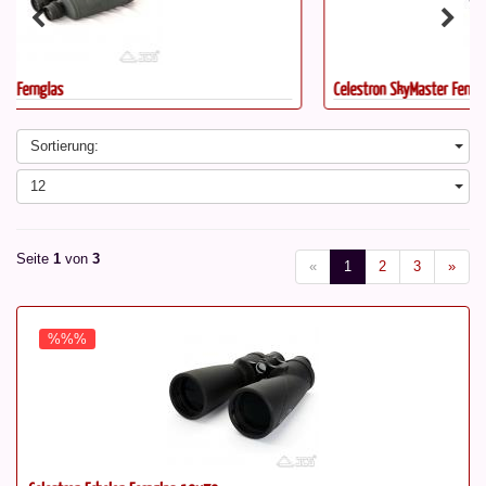
Celestron SkyMaster Fernglas 25x100
Sortierung:
12
Seite
1
von
3
«
1
2
3
»
%%%