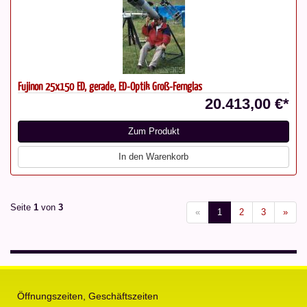
Fujinon 25x150 ED, gerade, ED-Optik Groß-Fernglas
20.413,00 €*
Zum Produkt
In den Warenkorb
Seite
1
von
3
«
1
2
3
»
Öffnungszeiten, Geschäftszeiten