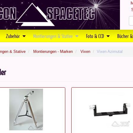
M
S
Zubehör
Montierungen & Stative
Foto & CCD
Bücher &
ngen & Stative
Montierungen - Marken
Vixen
Vixen Azimutal
ler