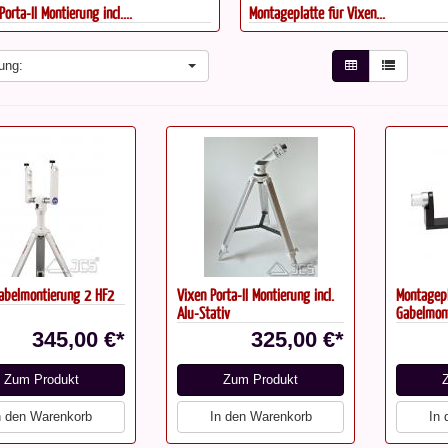
orta-II Montierung incl....
Montageplatte für Vixen...
ung:
abelmontierung 2 HF2
Vixen Porta-II Montierung incl.
Montagepl
Alu-Stativ
Gabelmon
345,00 €*
325,00 €*
Zum Produkt
Zum Produkt
n den Warenkorb
In den Warenkorb
In