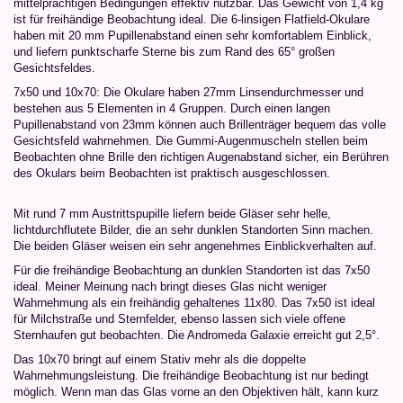
mittelprächtigen Bedingungen effektiv nutzbar. Das Gewicht von 1,4 kg
ist für freihändige Beobachtung ideal. Die 6-linsigen Flatfield-Okulare
haben mit 20 mm Pupillenabstand einen sehr komfortablem Einblick,
und liefern punktscharfe Sterne bis zum Rand des 65° großen
Gesichtsfeldes.
7x50 und 10x70: Die Okulare haben 27mm Linsendurchmesser und
bestehen aus 5 Elementen in 4 Gruppen. Durch einen langen
Pupillenabstand von 23mm können auch Brillenträger bequem das volle
Gesichtsfeld wahrnehmen. Die Gummi-Augenmuscheln stellen beim
Beobachten ohne Brille den richtigen Augenabstand sicher, ein Berühren
des Okulars beim Beobachten ist praktisch ausgeschlossen.
Mit rund 7 mm Austrittspupille liefern beide Gläser sehr helle,
lichtdurchflutete Bilder, die an sehr dunklen Standorten Sinn machen.
Die beiden Gläser weisen ein sehr angenehmes Einblickverhalten auf.
Für die freihändige Beobachtung an dunklen Standorten ist das 7x50
ideal. Meiner Meinung nach bringt dieses Glas nicht weniger
Wahrnehmung als ein freihändig gehaltenes 11x80. Das 7x50 ist ideal
für Milchstraße und Sternfelder, ebenso lassen sich viele offene
Sternhaufen gut beobachten. Die Andromeda Galaxie erreicht gut 2,5°.
Das 10x70 bringt auf einem Stativ mehr als die doppelte
Wahrnehmungsleistung. Die freihändige Beobachtung ist nur bedingt
möglich. Wenn man das Glas vorne an den Objektiven hält, kann kurz