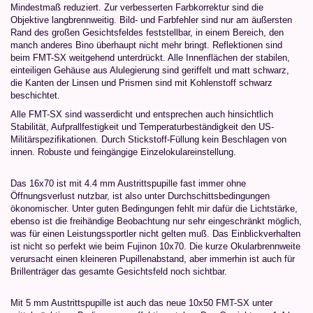
Mindestmaß reduziert. Zur verbesserten Farbkorrektur sind die
Objektive langbrennweitig. Bild- und Farbfehler sind nur am äußersten
Rand des großen Gesichtsfeldes feststellbar, in einem Bereich, den
manch anderes Bino überhaupt nicht mehr bringt. Reflektionen sind
beim FMT-SX weitgehend unterdrückt. Alle Innenflächen der stabilen,
einteiligen Gehäuse aus Alulegierung sind geriffelt und matt schwarz,
die Kanten der Linsen und Prismen sind mit Kohlenstoff schwarz
beschichtet.
Alle FMT-SX sind wasserdicht und entsprechen auch hinsichtlich
Stabilität, Aufprallfestigkeit und Temperaturbeständigkeit den US-
Militärspezifikationen. Durch Stickstoff-Füllung kein Beschlagen von
innen. Robuste und feingängige Einzelokulareinstellung.
Das 16x70 ist mit 4.4 mm Austrittspupille fast immer ohne
Öffnungsverlust nutzbar, ist also unter Durchschittsbedingungen
ökonomischer. Unter guten Bedingungen fehlt mir dafür die Lichtstärke,
ebenso ist die freihändige Beobachtung nur sehr eingeschränkt möglich,
was für einen Leistungssportler nicht gelten muß. Das Einblickverhalten
ist nicht so perfekt wie beim Fujinon 10x70. Die kurze Okularbrennweite
verursacht einen kleineren Pupillenabstand, aber immerhin ist auch für
Brillenträger das gesamte Gesichtsfeld noch sichtbar.
Mit 5 mm Austrittspupille ist auch das neue 10x50 FMT-SX unter