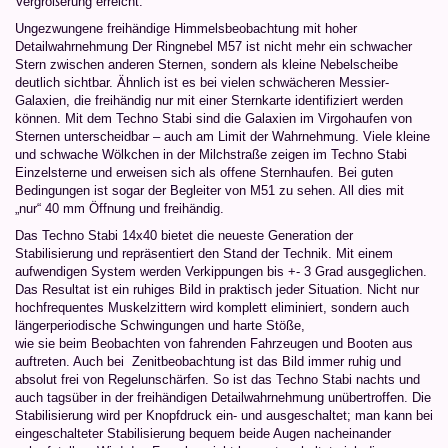
Vergrößerung erreicht.
Ungezwungene freihändige Himmelsbeobachtung mit hoher
Detailwahrnehmung Der Ringnebel M57 ist nicht mehr ein schwacher
Stern zwischen anderen Sternen, sondern als kleine Nebelscheibe
deutlich sichtbar. Ähnlich ist es bei vielen schwächeren Messier-
Galaxien, die freihändig nur mit einer Sternkarte identifiziert werden
können. Mit dem Techno Stabi sind die Galaxien im Virgohaufen von
Sternen unterscheidbar – auch am Limit der Wahrnehmung. Viele kleine
und schwache Wölkchen in der Milchstraße zeigen im Techno Stabi
Einzelsterne und erweisen sich als offene Sternhaufen. Bei guten
Bedingungen ist sogar der Begleiter von M51 zu sehen. All dies mit
„nur“ 40 mm Öffnung und freihändig.
Das Techno Stabi 14x40 bietet die neueste Generation der
Stabilisierung und repräsentiert den Stand der Technik. Mit einem
aufwendigen System werden Verkippungen bis +- 3 Grad ausgeglichen.
Das Resultat ist ein ruhiges Bild in praktisch jeder Situation. Nicht nur
hochfrequentes Muskelzittern wird komplett eliminiert, sondern auch
längerperiodische Schwingungen und harte Stöße,
wie sie beim Beobachten von fahrenden Fahrzeugen und Booten aus
auftreten. Auch bei Zenitbeobachtung ist das Bild immer ruhig und
absolut frei von Regelunschärfen. So ist das Techno Stabi nachts und
auch tagsüber in der freihändigen Detailwahrnehmung unübertroffen. Die
Stabilisierung wird per Knopfdruck ein- und ausgeschaltet; man kann bei
eingeschalteter Stabilisierung bequem beide Augen nacheinander