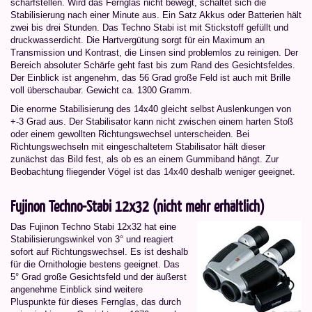
scharfstellen. Wird das Fernglas nicht bewegt, schaltet sich die
Stabilisierung nach einer Minute aus. Ein Satz Akkus oder Batterien hält
zwei bis drei Stunden. Das Techno Stabi ist mit Stickstoff gefüllt und
druckwasserdicht. Die Hartvergütung sorgt für ein Maximum an
Transmission und Kontrast, die Linsen sind problemlos zu reinigen. Der
Bereich absoluter Schärfe geht fast bis zum Rand des Gesichtsfeldes.
Der Einblick ist angenehm, das 56 Grad große Feld ist auch mit Brille
voll überschaubar. Gewicht ca. 1300 Gramm.
Die enorme Stabilisierung des 14x40 gleicht selbst Auslenkungen von
+-3 Grad aus. Der Stabilisator kann nicht zwischen einem harten Stoß
oder einem gewollten Richtungswechsel unterscheiden. Bei
Richtungswechseln mit eingeschaltetem Stabilisator hält dieser
zunächst das Bild fest, als ob es an einem Gummiband hängt. Zur
Beobachtung fliegender Vögel ist das 14x40 deshalb weniger geeignet.
Fujinon Techno-Stabi 12x32 (nicht mehr erhältlich)
Das Fujinon Techno Stabi 12x32 hat eine
Stabilisierungswinkel von 3° und reagiert
sofort auf Richtungswechsel. Es ist deshalb
für die Ornithologie bestens geeignet. Das
5° Grad große Gesichtsfeld und der äußerst
angenehme Einblick sind weitere
Pluspunkte für dieses Fernglas, das durch