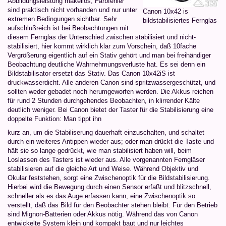
Abbildungsleistung makellos, Farbfehler
sind praktisch nicht vorhanden und nur unter
Canon 10x42 is
extremen Bedingungen sichtbar. Sehr
bildstabilisiertes Fernglas
aufschlußreich ist bei Beobachtungen mit
diesem Fernglas der Unterschied zwischen stabilisiert und nicht-
stabilisiert, hier kommt wirklich klar zum Vorschein, daß 10fache
Vergrößerung eigentlich auf ein Stativ gehört und man bei freihändiger
Beobachtung deutliche Wahrnehmungsverluste hat. Es sei denn ein
Bildstabilisator ersetzt das Stativ. Das Canon 10x42iS ist
druckwasserdicht. Alle anderen Canon sind spritzwassergeschützt, und
sollten weder gebadet noch herumgeworfen werden. Die Akkus reichen
für rund 2 Stunden durchgehendes Beobachten, in klirrender Kälte
deutlich weniger. Bei Canon bietet der Taster für die Stabilisierung eine
doppelte Funktion: Man tippt ihn
kurz an, um die Stabiliserung dauerhaft einzuschalten, und schaltet
durch ein weiteres Antippen wieder aus; oder man drückt die Taste und
hält sie so lange gedrückt, wie man stabilisiert haben will, beim
Loslassen des Tasters ist wieder aus. Alle vorgenannten Ferngläser
stabilisieren auf die gleiche Art und Weise. Während Objektiv und
Okular feststehen, sorgt eine Zwischenoptik für die Bildstabilisierung.
Hierbei wird die Bewegung durch einen Sensor erfaßt und blitzschnell,
schneller als es das Auge erfassen kann, eine Zwischenoptik so
verstellt, daß das Bild für den Beobachter stehen bleibt. Für den Betrieb
sind Mignon-Batterien oder Akkus nötig. Während das von Canon
entwickelte System klein und kompakt baut und nur leichtes