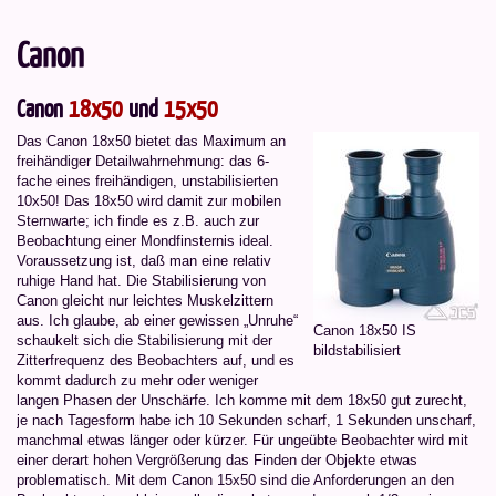
Canon
Canon
18x50
und
15x50
Das Canon 18x50 bietet das Maximum an
freihändiger Detailwahrnehmung: das 6-
fache eines freihändigen, unstabilisierten
10x50! Das 18x50 wird damit zur mobilen
Sternwarte; ich finde es z.B. auch zur
Beobachtung einer Mondfinsternis ideal.
Voraussetzung ist, daß man eine relativ
ruhige Hand hat. Die Stabilisierung von
Canon gleicht nur leichtes Muskelzittern
aus. Ich glaube, ab einer gewissen „Unruhe“
Canon 18x50 IS
schaukelt sich die Stabilisierung mit der
bildstabilisiert
Zitterfrequenz des Beobachters auf, und es
kommt dadurch zu mehr oder weniger
langen Phasen der Unschärfe. Ich komme mit dem 18x50 gut zurecht,
je nach Tagesform habe ich 10 Sekunden scharf, 1 Sekunden unscharf,
manchmal etwas länger oder kürzer. Für ungeübte Beobachter wird mit
einer derart hohen Vergrößerung das Finden der Objekte etwas
problematisch. Mit dem Canon 15x50 sind die Anforderungen an den