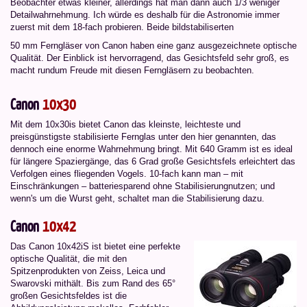
Beobachter etwas kleiner, allerdings hat man dann auch 1/3 weniger
Detailwahrnehmung. Ich würde es deshalb für die Astronomie immer
zuerst mit dem 18-fach probieren. Beide bildstabiliserten
50 mm Ferngläser von Canon haben eine ganz ausgezeichnete optische
Qualität. Der Einblick ist hervorragend, das Gesichtsfeld sehr groß, es
macht rundum Freude mit diesen Ferngläsern zu beobachten.
Canon
10x30
Mit dem 10x30is bietet Canon das kleinste, leichteste und
preisgünstigste stabilisierte Fernglas unter den hier genannten, das
dennoch eine enorme Wahrnehmung bringt. Mit 640 Gramm ist es ideal
für längere Spaziergänge, das 6 Grad große Gesichtsfels erleichtert das
Verfolgen eines fliegenden Vogels. 10-fach kann man – mit
Einschränkungen – batteriesparend ohne Stabilisierungnutzen; und
wenn's um die Wurst geht, schaltet man die Stabilisierung dazu.
Canon
10x42
Das Canon 10x42iS ist bietet eine perfekte
optische Qualität, die mit den
Spitzenprodukten von Zeiss, Leica und
Swarovski mithält. Bis zum Rand des 65°
großen Gesichtsfeldes ist die