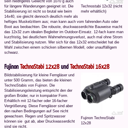
sein niedrigeres Gewicht von 1070 g auch
für längere Wanderungen geeignet ist. Die
Technostabi 12x32 (nicht
Stabilisierung ist nicht so brutal wie beim
mehr erhältlich)
14x40, sie gleicht dennoch deutlich mehr als
heftiges Muskelzittern aus; man kann auch vom fahrenden Auto oder
Boot aus beobachten. Die robuste, druckwasserdichte Bauweise macht
das 12x32 zum idealen Begleiter im Outdoor-Einsatz. 12-fach kann man
kurzfristig, bei deutlichem Wahrnehmungsverlust, auch mal ohne Strom
und Stabilisierung nutzen. Wer sich für das 12x32 entscheidet hat die
Wahl zwischen einem schicken silbernen Modell, oder unauffälligem
schwarz.
Fujinon
TechnoStabi 12x28
und
TechnoStabi 16x28
Bildstabilisierung für kleine Ferngläser und
unter 500 Gramm, das bieten die kleinen
TechnoStabis von Fujinon. Die
Stabilisierungsleistung entspricht den der
großen Brüder, nur in kompakter Form.
Erhältlich mit 12-facher oder 16-facher
Vergrößerung. Diese Ferngläser sind aber
den rauhen Bedingungen auf See nicht
gewachsen. Regen und Spritzwasser
Fujinon TechnoStabi
können sie gut ab, aber Druckwasserdicht
12x28
sind sie nicht.