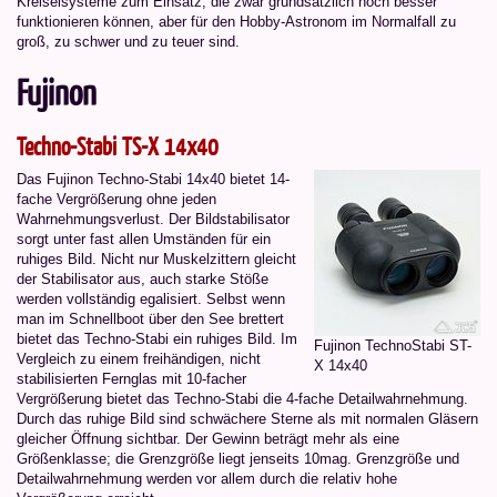
Kreiselsysteme zum Einsatz, die zwar grundsätzlich noch besser
funktionieren können, aber für den Hobby-Astronom im Normalfall zu
groß, zu schwer und zu teuer sind.
Fujinon
Techno-Stabi TS-X 14x40
Das Fujinon Techno-Stabi 14x40 bietet 14-
fache Vergrößerung ohne jeden
Wahrnehmungsverlust. Der Bildstabilisator
sorgt unter fast allen Umständen für ein
ruhiges Bild. Nicht nur Muskelzittern gleicht
der Stabilisator aus, auch starke Stöße
werden vollständig egalisiert. Selbst wenn
man im Schnellboot über den See brettert
bietet das Techno-Stabi ein ruhiges Bild. Im
Fujinon TechnoStabi ST-
Vergleich zu einem freihändigen, nicht
X 14x40
stabilisierten Fernglas mit 10-facher
Vergrößerung bietet das Techno-Stabi die 4-fache Detailwahrnehmung.
Durch das ruhige Bild sind schwächere Sterne als mit normalen Gläsern
gleicher Öffnung sichtbar. Der Gewinn beträgt mehr als eine
Größenklasse; die Grenzgröße liegt jenseits 10mag. Grenzgröße und
Detailwahrnehmung werden vor allem durch die relativ hohe