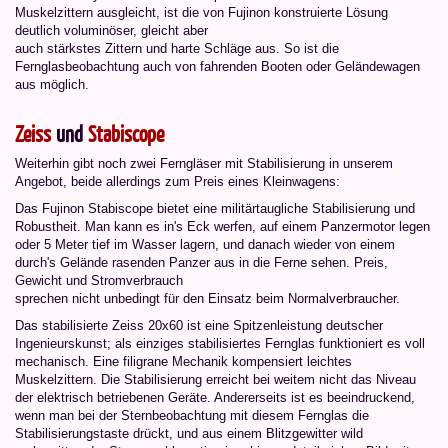
Muskelzittern ausgleicht, ist die von Fujinon konstruierte Lösung
deutlich voluminöser, gleicht aber
auch stärkstes Zittern und harte Schläge aus. So ist die
Fernglasbeobachtung auch von fahrenden Booten oder Geländewagen
aus möglich.
Zeiss
und
Stabiscope
Weiterhin gibt noch zwei Ferngläser mit Stabilisierung in unserem
Angebot, beide allerdings zum Preis eines Kleinwagens:
Das Fujinon Stabiscope bietet eine militärtaugliche Stabilisierung und
Robustheit. Man kann es in's Eck werfen, auf einem Panzermotor legen
oder 5 Meter tief im Wasser lagern, und danach wieder von einem
durch's Gelände rasenden Panzer aus in die Ferne sehen. Preis,
Gewicht und Stromverbrauch
sprechen nicht unbedingt für den Einsatz beim Normalverbraucher.
Das stabilisierte Zeiss 20x60 ist eine Spitzenleistung deutscher
Ingenieurskunst; als einziges stabilisiertes Fernglas funktioniert es voll
mechanisch. Eine filigrane Mechanik kompensiert leichtes
Muskelzittern. Die Stabilisierung erreicht bei weitem nicht das Niveau
der elektrisch betriebenen Geräte. Andererseits ist es beeindruckend,
wenn man bei der Sternbeobachtung mit diesem Fernglas die
Stabilisierungstaste drückt, und aus einem Blitzgewitter wild