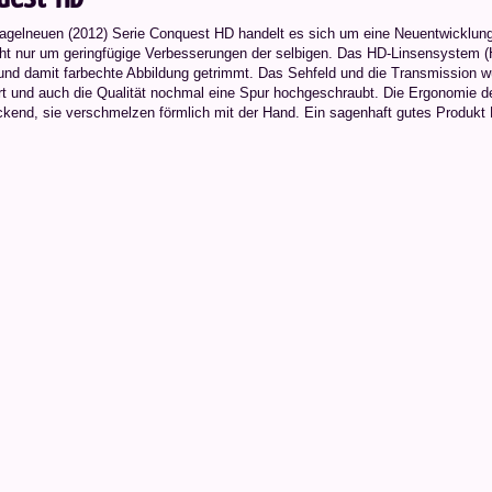
nagelneuen (2012) Serie Conquest HD handelt es sich um eine Neuentwicklung
cht nur um geringfügige Verbesserungen der selbigen. Das HD-Linsensystem (Hi
 und damit farbechte Abbildung getrimmt. Das Sehfeld und die Transmission w
rt und auch die Qualität nochmal eine Spur hochgeschraubt. Die Ergonomie de
ckend, sie verschmelzen förmlich mit der Hand. Ein sagenhaft gutes Produkt