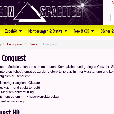
M
S
Zubehör
Montierungen & Stative
Foto & CCD
Bücher &
g
Ferngläser
Zeiss
Conquest
s Conquest
uest Modelle zeichnen sich aus durch Kompaktheit und geringes Gewicht. Sie
nte preisliche Alternative zu der Victory-Linie dar. In ihrer Ausstattung und L
ergleich zu scheuen:
illenträgertaugliche Okulare
uckdicht und stickstoffgefüllt
 Mehrschichtvergütung
ismensystem mit Phasenkorrekturbelag
nenfokussierung
uest HD