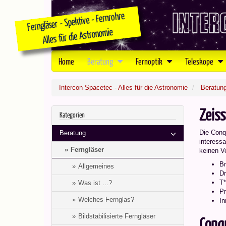
Home
Beratung
Fernoptik
Teleskope
Intercon Spacetec - Alles für die Astronomie
Beratun
Zeis
Kategorien
Die Conq
Beratung
interessa
Ferngläser
keinen V
Br
Allgemeines
Dr
T*
Was ist ...?
Pr
Welches Fernglas?
In
Bildstabilisierte Ferngläser
Conq