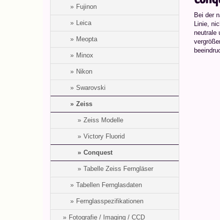
Fujinon
Bei der 
Leica
Linie, ni
neutrale
Meopta
vergröße
beeindru
Minox
Nikon
Swarovski
Zeiss
Zeiss Modelle
Victory Fluorid
Conquest
Tabelle Zeiss Ferngläser
Tabellen Fernglasdaten
Fernglasspezifikationen
Fotografie / Imaging / CCD