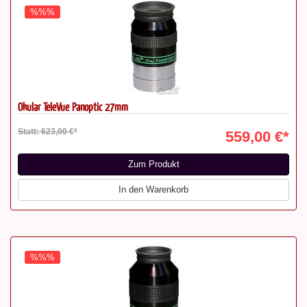
%%%
Okular TeleVue Panoptic 27mm
Statt: 623,00 €*
559,00 €*
Zum Produkt
In den Warenkorb
%%%