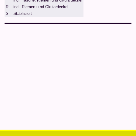
T
incl. Tasche, Riemen und Okulardeckel
R
incl. Riemen u nd Okulardeckel
S
Stabilisiert