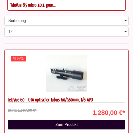
TeleVue 76 micro 10:1 weiß,...
Sortierung:
12
%%%
TeleVue 60 - OTA optischer Tubus 60/360mm, f/6 APO
Statt: 1.567,00 €*
1.280,00 €*
Zum Produkt