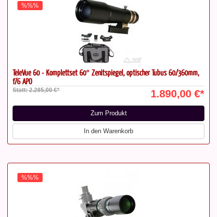
%%%
TeleVue 60 - Komplettset 60° Zenitspiegel, optischer Tubus 60/360mm,
f/6 APO
Statt: 2.285,00 €*
1.890,00 €*
Zum Produkt
In den Warenkorb
%%%