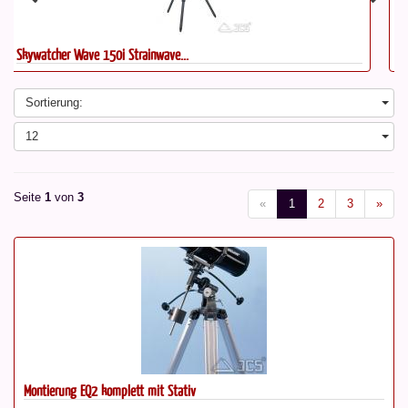
Skywatcher Wave 150i Strainwave...
Sortierung:
12
Seite
1
von
3
«
1
2
3
»
Montierung EQ2 komplett mit Stativ