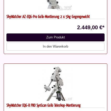
SkyWatcher AZ-EQ6-Pro GoTo-Montierung 2 x 5kg Gegengewicht
2.449,00 €*
Zum Produkt
In den Warenkorb
SkyWatcher EQ6-R PRO SynScan GoTo Teleskop-Montierung