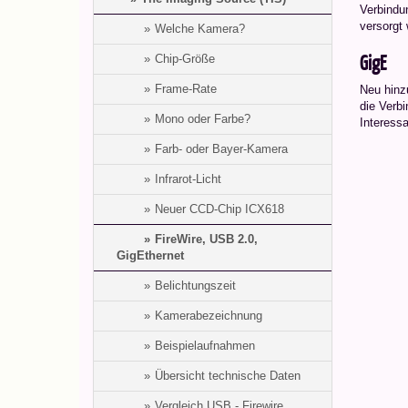
Verbindu
versorgt
Welche Kamera?
GigE
Chip-Größe
Frame-Rate
Neu hinz
die Verb
Mono oder Farbe?
Interess
Farb- oder Bayer-Kamera
Infrarot-Licht
Neuer CCD-Chip ICX618
FireWire, USB 2.0,
GigEthernet
Belichtungszeit
Kamerabezeichnung
Beispielaufnahmen
Übersicht technische Daten
Vergleich USB - Firewire