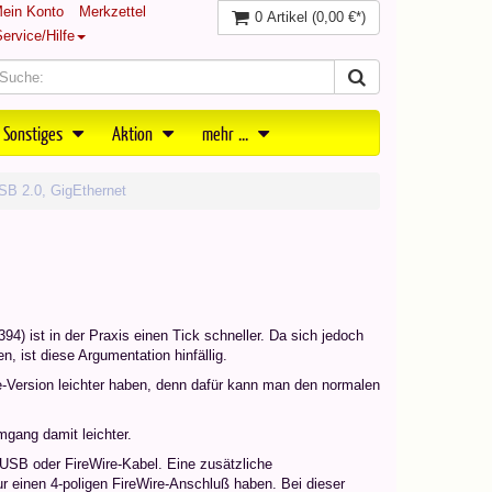
ein Konto
Merkzettel
0 Artikel
(0,00 €*)
ervice/Hilfe
 Sonstiges
Aktion
mehr ...
SB 2.0, GigEthernet
4) ist in der Praxis einen Tick schneller. Da sich jedoch
 ist diese Argumentation hinfällig.
e-Version leichter haben, denn dafür kann man den normalen
gang damit leichter.
SB oder FireWire-Kabel. Eine zusätzliche
r einen 4-poligen FireWire-Anschluß haben. Bei dieser