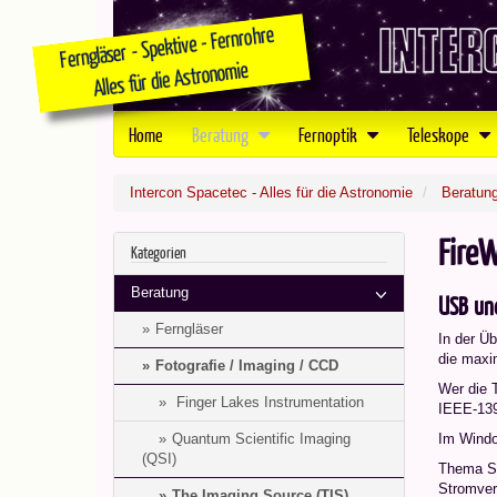
Home
Beratung
Fernoptik
Teleskope
Intercon Spacetec - Alles für die Astronomie
Beratun
FireW
Kategorien
Beratung
USB und
Ferngläser
In der Üb
die maxi
Fotografie / Imaging / CCD
Wer die 
Finger Lakes Instrumentation
IEEE-139
Quantum Scientific Imaging
Im Windo
(QSI)
Thema St
Stromver
The Imaging Source (TIS)