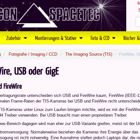
M
S
Zubehör
Montierungen & Stative
Foto & CCD
Bücher &
g
Fotografie / Imaging / CCD
The Imaging Source (TIS)
FireWire, U
ire, USB oder GigE
 FireWire
ertragungsrate unterscheiden sich USB und FireWire kaum, FireWire (IEEE-139
malen Frame-Raten der TIS-Kameras bei USB und FireWire nicht unterscheiden,
TIS-Kameras unter Linux zum Laufen bringen möchte, wird es mit der FireWir
4 Treiber verwenden. Bei USB braucht man einen proprietären Treiber.
ws-Bereich dagegen wird man eher zur USB-Variante greifen, meist ist der Um
romversorgung: Normalerweise beziehen die Kameras ihre Energie über das U
sogung ist nicht notwendig. Eine Ausnahme stellen jedoch Laptops dar, die nu