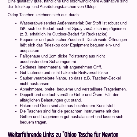
Eine qualitativ gute, handliche und erschwinglichere Alternative sind
die Teleskop- und Ausrüstungstaschen von Oklop.
Oklop Taschen zeichnen sich aus durch:
Wasserabweisendes Außenmaterial: Der Stoff ist robust und
läßt sich bei Bedarf auch mit Spray zusätzlich imprägnieren
(z.B. erhältlich im Outdoor-Bedarf für Rucksäcke).
Bequemer und praktischer Zuschnitt: Durch weite Öffnungen
läßt sich das Teleskop oder Equipment bequem ein- und
auspacken.
Paßgenaue und 1cm dicke Polsterung aus nicht
ausdünstendem Schaumgummi.
Seidenes Innenmaterial mit angenehmen Griff.
Gut laufende und nicht hakelnde Reißverschlüsse
Sauber verarbeitete Nähte, so dass z.B. Taschen-Deckel
nicht ausfransen.
Abnehmbare, breite, bequeme und verstellbare Trageriemen.
Doppelt und dreifach vernähte Griffe und Ösen. Hält den
alltäglichen Belastungen gut stand.
Haken und Ösen sind alle aus hochfestem Kunststoff
Die Taschen sind für die gedachten Instrumente mit den
Griffen und Trageriemen gut ausbalanciert und lassen sich
bequem tragen.
Weiterführende Links zu "Oklop Tasche für Newton