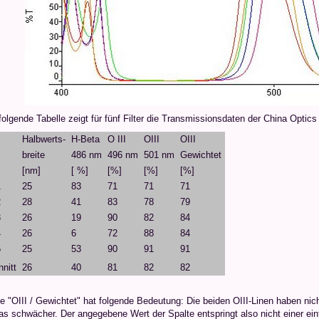
olgende Tabelle zeigt für fünf Filter die Transmissionsdaten der China Optic
Halbwerts-
H-Beta
O III
OIII
OIII
breite
486 nm
496 nm
501 nm
Gewichtet
[nm]
[ %]
[%]
[%]
[%]
1
25
83
71
71
71
2
28
41
83
78
79
3
26
19
90
82
84
4
26
6
72
88
84
5
25
53
90
91
91
nitt
26
40
81
82
82
e "OIII / Gewichtet" hat folgende Bedeutung: Die beiden OIII-Linen haben nicht
as schwächer. Der angegebene Wert der Spalte entspringt also nicht einer ein