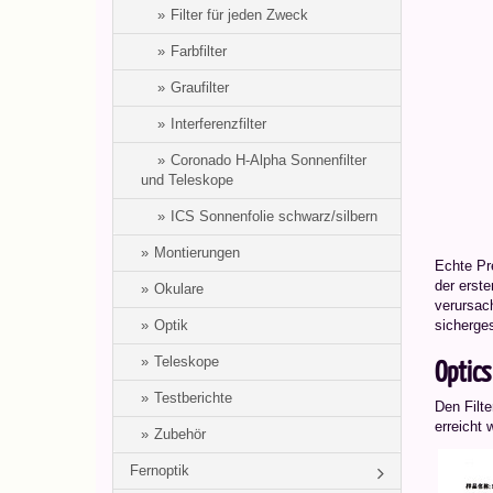
Filter für jeden Zweck
Farbfilter
Graufilter
Interferenzfilter
Coronado H-Alpha Sonnenfilter
und Teleskope
ICS Sonnenfolie schwarz/silbern
Montierungen
Echte Pre
der erste
Okulare
verursach
Optik
sicherges
Optics
Teleskope
Testberichte
Den Filte
erreicht w
Zubehör
Fernoptik