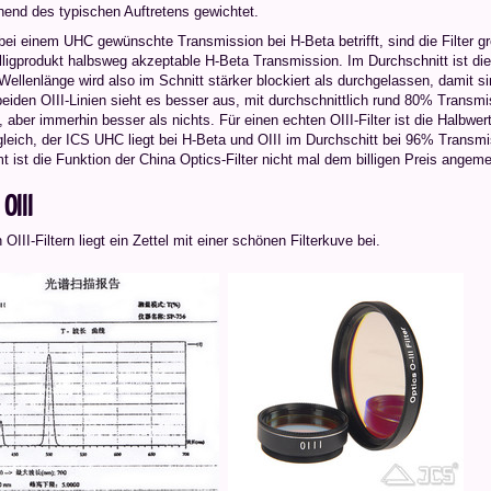
hend des typischen Auftretens gewichtet.
ei einem UHC gewünschte Transmission bei H-Beta betrifft, sind die Filter groß
Billigprodukt halbsweg akzeptable H-Beta Transmission. Im Durchschnitt ist d
Wellenlänge wird also im Schnitt stärker blockiert als durchgelassen, damit sin
eiden OIII-Linien sieht es besser aus, mit durchschnittlich rund 80% Transmi
 aber immerhin besser als nichts. Für einen echten OIII-Filter ist die Halbwert
eich, der ICS UHC liegt bei H-Beta und OIII im Durchschitt bei 96% Transmis
 ist die Funktion der China Optics-Filter nicht mal dem billigen Preis angem
OIII
OIII-Filtern liegt ein Zettel mit einer schönen Filterkuve bei.