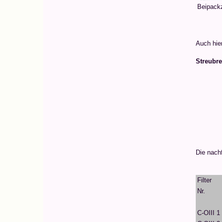
Beipackz
Auch hier
Streubrei
Die nachf
Filter
Nr.
C-OIII 1