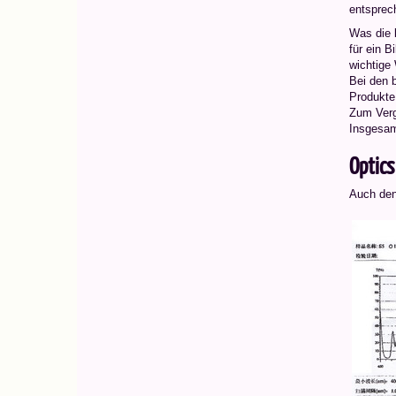
entsprec
Was die b
für ein 
wichtige 
Bei den b
Produkte,
Zum Vergl
Insgesamt
Optics 
Auch den 