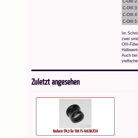
C-OIII 2
C-OIII 3
C-OIII 4
C-OIII 5
Im Schnit
zwei sind
OIII-Filt
Halbwert
Auch bei
vielfach
Zuletzt angesehen
Reducer f/4,3 für TAK FS-60C/BC/CSV