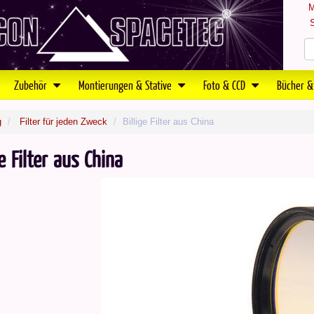
M
S
Zubehör
Montierungen & Stative
Foto & CCD
Bücher &
g
Filter für jeden Zweck
Billige Filter aus China
ge Filter aus China