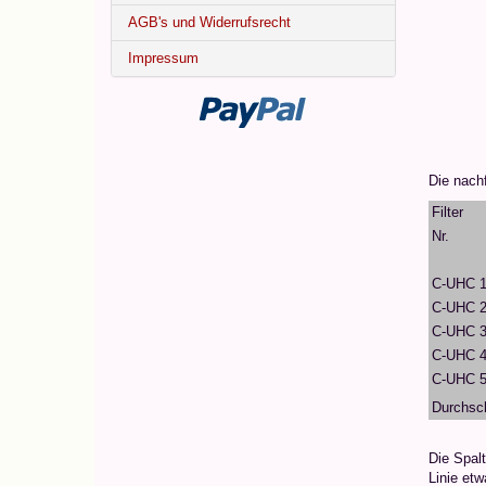
AGB's und Widerrufsrecht
Impressum
Die nachf
Filter
Nr.
C-UHC 
C-UHC 
C-UHC 
C-UHC 
C-UHC 
Durchsch
Die Spalt
Linie etw