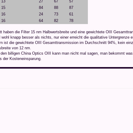
13
27
67
57
15
84
88
87
16
24
73
61
16
64
82
78
t haben die Filter 15 nm Halbwertsbreite und eine gewichtete OIII Gesamttran
 wohl knapp besser als nichts, nur einer erreicht die qualitative Untergrenze 
ern ist die gewichtete OIII Gesamttransmission im Durchschnitt 94%, kein einz
sbreite von 12 nm.
 den billigen China Optics OIII kann man nicht mal sagen, man bekommt wa
es der Kosteneinsparung.