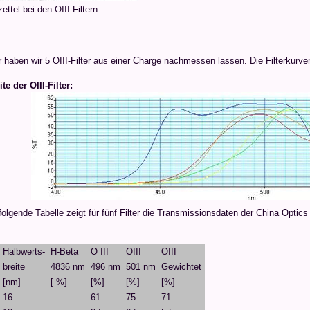
ettel bei den OIII-Filtern
 haben wir 5 OIII-Filter aus einer Charge nachmessen lassen. Die Filterkurve
te der OIII-Filter:
olgende Tabelle zeigt für fünf Filter die Transmissionsdaten der China Optics 
Halbwerts-
H-Beta
O III
OIII
OIII
breite
4836 nm
496 nm
501 nm
Gewichtet
[nm]
[ %]
[%]
[%]
[%]
16
61
75
71