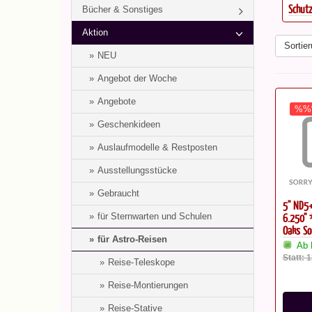
Schutzb
Bücher & Sonstiges
Aktion
Sortier
NEU
Angebot der Woche
Angebote
%%
Geschenkideen
Auslaufmodelle & Restposten
Ausstellungsstücke
Gebraucht
5'' ND
6.250" 
für Sternwarten und Schulen
Oaks So
für Astro-Reisen
Ab 
Statt: 
Reise-Teleskope
Reise-Montierungen
Reise-Stative