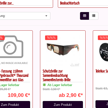
rille zur...
Beobachtertuch
ung:
%
%%%
%%
5+ Fassung 158mm
Schutzbrille zur
TeleVue S
*gebraucht* Thousand
Sonnenbeobachtung
nnenfilter aus Glas
Sonnenfinsternis-Brille
Lager lieferbar
Ab Lager lieferbar
Statt: 63
135,00 €*
Statt: 3,50 €*
109,00 €*
ab 2,90 €*
Zum Produkt
Zum Produkt