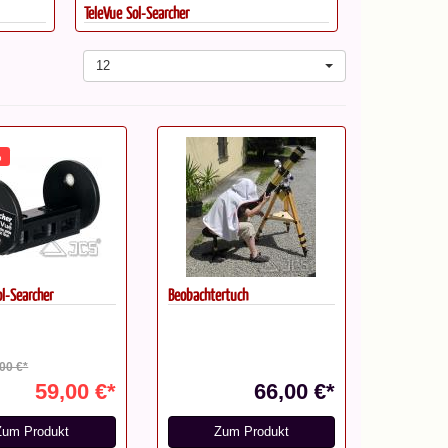
TeleVue Sol-Searcher
12
%
ol-Searcher
Beobachtertuch
,00 €*
59,00 €*
66,00 €*
Zum Produkt
Zum Produkt