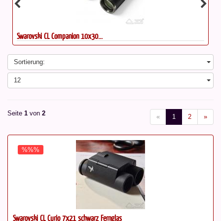
Swarovski CL Companion 10x30...
Sortierung:
12
Seite
1
von
2
«
1
2
»
%%%
Swarovski CL Curio 7x21 schwarz Fernglas