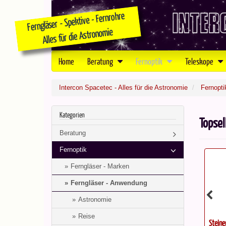
Home
Beratung
Fernoptik
Teleskope
Intercon Spacetec - Alles für die Astronomie
Fernopti
Kategorien
Topsel
Beratung
Fernoptik
Ferngläser - Marken
Ferngläser - Anwendung
Astronomie
Reise
bi...
Steiner Navigator 7x50 Kompaß...
Steine