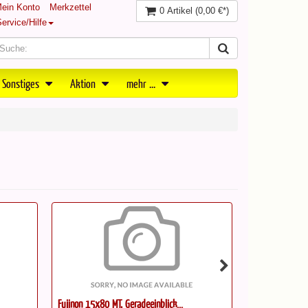
ein Konto
Merkzettel
0 Artikel
(0,00 €*)
ervice/Hilfe
 Sonstiges
Aktion
mehr ...
Fujinon TS-X 1440 Techno Stabi...
Steiner Naviga