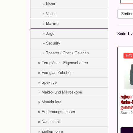
Natur
Vogel
Sortier
Marine
Jagd
Seite
1
v
Security
Theater / Oper / Galerien
%%
Ferngläser - Eigenschaften
Fernglas-Zubehör
Spektive
Makro- und Mikroskope
Fujinon
Marine-
Monokulare
gummia
Entfernungsmesser
Statt: 
Nachtsicht
Zielfernrohre