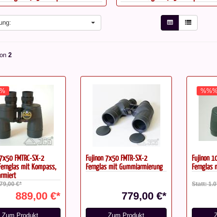
ung:
on
2
%
%%
 7x50 FMTRC-SX-2
Fujinon 7x50 FMTR-SX-2
Fujinon 
Fernglas mit Kompass,
Fernglas mit Gummiarmierung
Fernglas
rmiert
979,00 €*
Statt: 1.
889,00 €*
779,00 €*
Zum Produkt
Zum Produkt