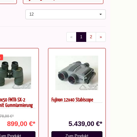
12
«
1
2
»
%
10x50 FMTR-SX-2
Fujinon 12x40 Stabiscope
 mit Gummiarmierung
078,00 €*
899,00 €*
5.439,00 €*
Zum Produkt
Zum Produkt