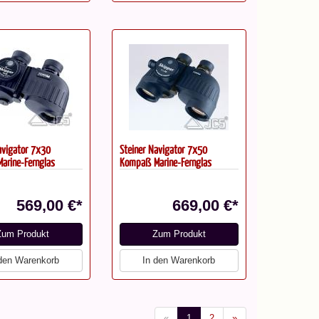
avigator 7x30
Steiner Navigator 7x50
arine-Fernglas
Kompaß Marine-Fernglas
569,00 €*
669,00 €*
Zum Produkt
Zum Produkt
 den Warenkorb
In den Warenkorb
«
1
2
»