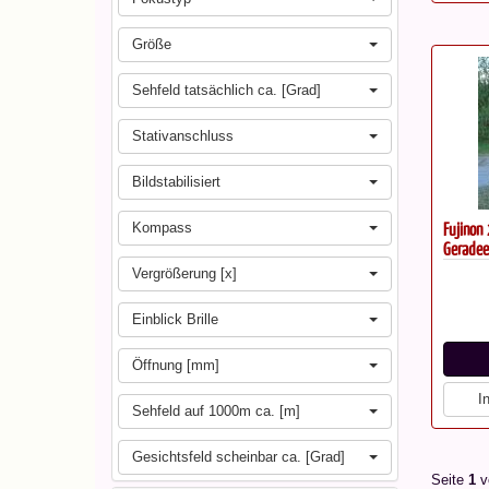
Größe
Sehfeld tatsächlich ca. [Grad]
Stativanschluss
Bildstabilisiert
Fujinon
Kompass
Geradee
Vergrößerung [x]
Einblick Brille
Öffnung [mm]
I
Sehfeld auf 1000m ca. [m]
Gesichtsfeld scheinbar ca. [Grad]
Seite
1
v