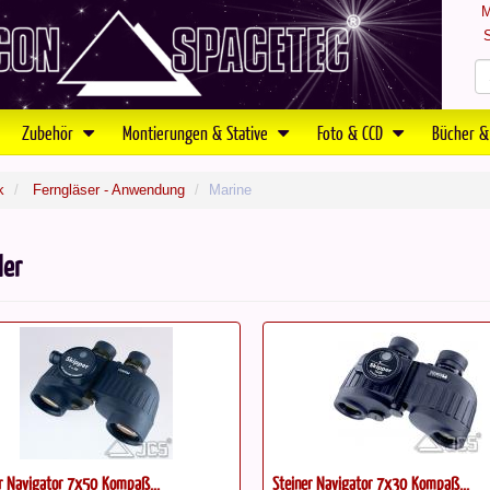
M
S
Zubehör
Montierungen & Stative
Foto & CCD
Bücher &
k
Ferngläser - Anwendung
Marine
ler
r Navigator 7x30 Kompaß...
Fujinon 15x80 MT, Geradeeinblick...