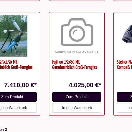
 25x150 MT,
Fujinon 15x80 MT,
Steiner N
inblick Groß-Fernglas
Geradeeinblick Groß-Fernglas
Kompaß M
7.410,00 €*
4.025,00 €*
Zum Produkt
Zum Produkt
n den Warenkorb
In den Warenkorb
In
on
2