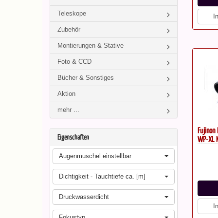
Teleskope
I
Zubehör
Montierungen & Stative
Foto & CCD
Bücher & Sonstiges
Aktion
mehr ...
Fujinon
Eigenschaften
WP-XL M
Augenmuschel einstellbar
Dichtigkeit - Tauchtiefe ca. [m]
Druckwasserdicht
I
Fokustyp