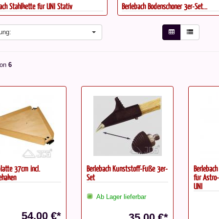
ach Stahlkette für UNI Stativ
Berlebach Bodenschoner 3er-Set...
ung:
on
6
latte 37cm incl.
Berlebach Kunststoff-Füße 3er-
Berlebach
ehaken
Set
für Astro
UNI
Ab Lager lieferbar
54,00 €*
35,00 €*