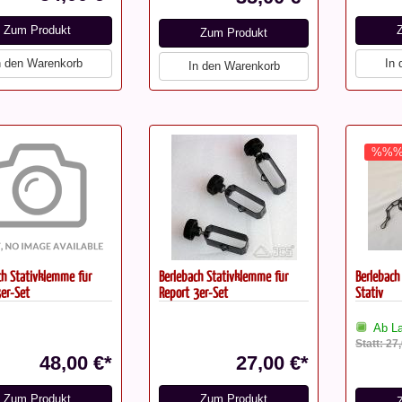
Zum Produkt
Zum Produkt
n den Warenkorb
In
In den Warenkorb
%%
ch Stativklemme für
Berlebach Stativklemme für
Berlebach
3er-Set
Report 3er-Set
Stativ
Ab La
Statt: 27
48,00 €*
27,00 €*
Zum Produkt
Zum Produkt