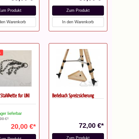
Zum Produkt
Zum Produkt
 den Warenkorb
In den Warenkorb
%
 Stahlkette für UNI
Berlebach Spreizsicherung
ger lieferbar
,00 €*
72,00 €*
20,00 €*
Zum Produkt
Zum Produkt