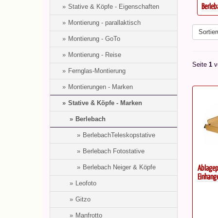
ür...
Stativ Berlebach Report 312...
Berleb
Stative & Köpfe - Eigenschaften
Montierung - parallaktisch
Sortier
Montierung - GoTo
Montierung - Reise
Seite
1
v
Fernglas-Montierung
Montierungen - Marken
Stative & Köpfe - Marken
Berlebach
BerlebachTeleskopstative
Berlebach Fotostative
Ablagep
Berlebach Neiger & Köpfe
Einhäng
Leofoto
Gitzo
Manfrotto