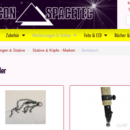
M
S
Zubehör
Montierungen & Stative
Foto & CCD
Bücher &
ngen & Stative
Stative & Köpfe - Marken
Berlebach
ler