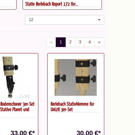
Stativ Berlebach Report 172 für...
Stativ Berlebac
12
«
1
2
3
4
»
 Bodenschoner 3er-Set
Berlebach Stativklemme für
-Stative Planet und
Uni28 3er-Set
33,00 €*
30,00 €*