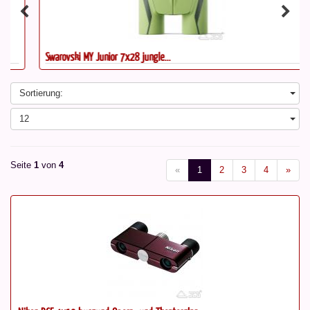
Swarovski MY Junior 7x28 jungle...
Sortierung:
12
Seite
1
von
4
«
1
2
3
4
»