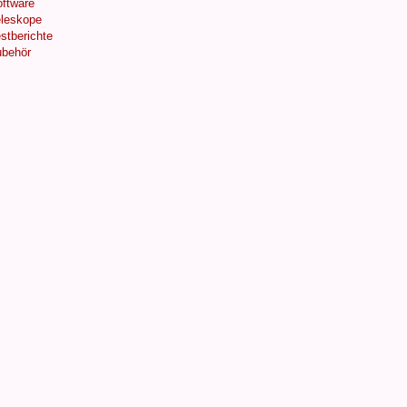
ftware
leskope
stberichte
behör