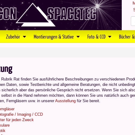
M
S
Zubehör
Montierungen & Stative
Foto & CCD
Bücher &
tung
r Rubrik Rat finden Sie ausführlichere Beschreibungen zu verschiedenen Pro
en Daten, sowie Testberichte und allgemeine Beratungen, die nicht unbedingt 
 sicherlich aber das persönliche Gespräch nicht ersetzen. Wenn Sie sich also
 selbst in die Hand nehmen möchten, dann können Sie uns natürlich auch ger
en, Ferngläsern uvw. in unserer
Ausstellung
für Sie bereit.
rngläser
tografie / Imaging / CCD
lter für jeden Zweck
ulare
tik