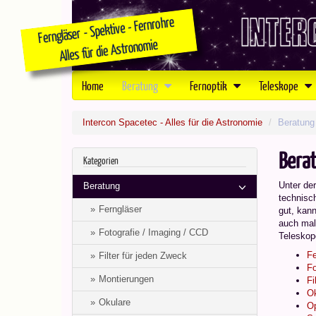
Home
Beratung
Fernoptik
Teleskope
Intercon Spacetec - Alles für die Astronomie
Beratung
Bera
Kategorien
Unter de
Beratung
technisch
Ferngläser
gut, kann
auch mal
Fotografie / Imaging / CCD
Teleskop
Fe
Filter für jeden Zweck
Fo
Montierungen
Fi
Ok
Okulare
Op