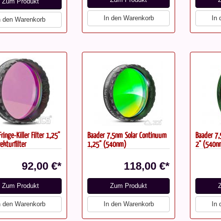
Zum Produkt
In den Warenkorb
In
n den Warenkorb
ringe-Killer Filter 1,25"
Baader 7,5nm Solar Continuum
Baader 7,
ekturfilter
1,25" (540nm)
2" (540n
92,00 €*
118,00 €*
Zum Produkt
Zum Produkt
n den Warenkorb
In den Warenkorb
In