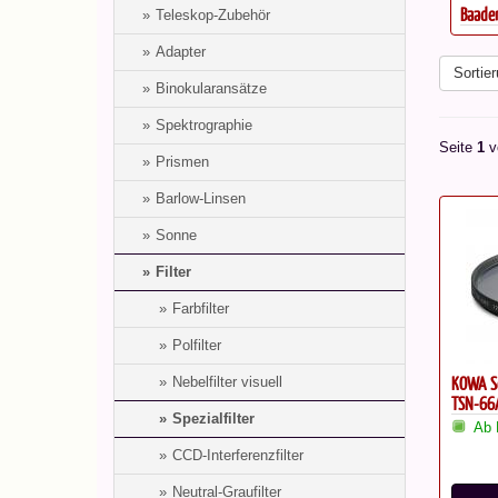
ür...
Baader U-Filter 2" UV-Venus-Filter
Baader 
Teleskop-Zubehör
Adapter
Sortier
Binokularansätze
Spektrographie
Seite
1
v
Prismen
Barlow-Linsen
Sonne
Filter
Farbfilter
Polfilter
KOWA Sc
Nebelfilter visuell
TSN-66
Spezialfilter
Ab 
CCD-Interferenzfilter
Neutral-Graufilter