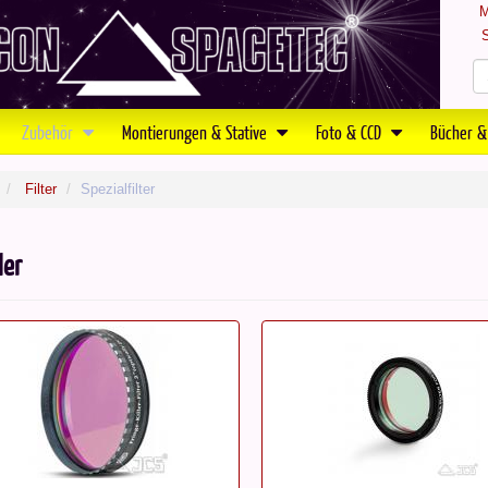
M
S
Zubehör
Montierungen & Stative
Foto & CCD
Bücher &
Filter
Spezialfilter
ler