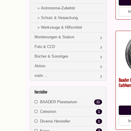
Astronomie-Zubehör
I
Schutz & Verpackung
Werkzeuge & Hilfsmittel
Montierungen & Stative
Foto & CCD
Bücher & Sonstiges
Aktion
mehr ...
Baader F
Farbkorr
Hersteller
BAADER Planetarium
11
Celestron
1
I
Diverse Hersteller
1
Kowa