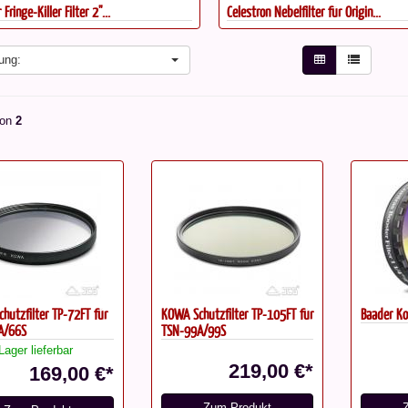
Fringe-Killer Filter 2"...
Celestron Nebelfilter für Origin...
ung:
on
2
hutzfilter TP-72FT für
KOWA Schutzfilter TP-105FT für
Baader Ko
A/66S
TSN-99A/99S
Lager lieferbar
219,00 €*
169,00 €*
Zum Produkt