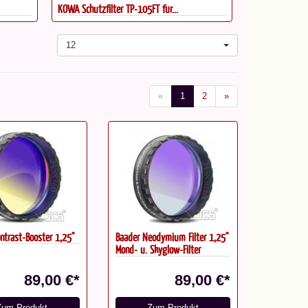
KOWA Schutzfilter TP-105FT für...
Baader U-Filter
12
«
1
2
»
ntrast-Booster 1,25"
Baader Neodymium Filter 1,25"
Mond- u. Skyglow-Filter
89,00 €*
89,00 €*
Zum Produkt
Zum Produkt