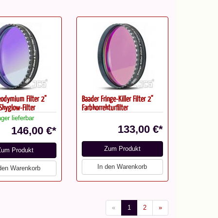
odymium Filter 2"
Baader Fringe-Killer Filter 2"
Skyglow-Filter
Farbkorrekturfilter
ger lieferbar
133,00 €*
146,00 €*
Zum Produkt
Zum Produkt
In den Warenkorb
 den Warenkorb
«
1
2
»