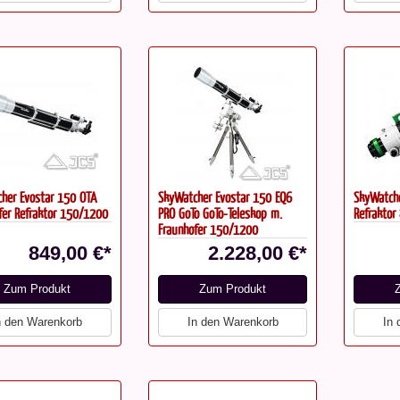
her Evostar 150 OTA
SkyWatcher Evostar 150 EQ6
SkyWatch
fer Refraktor 150/1200
PRO GoTo GoTo-Teleskop m.
Refraktor
Fraunhofer 150/1200
849,00 €*
2.228,00 €*
Zum Produkt
Zum Produkt
n den Warenkorb
In den Warenkorb
In