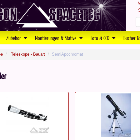
M
S
Zubehör
Montierungen & Stative
Foto & CCD
Bücher &
pe
Teleskope - Bauart
SemiApochromat
ler