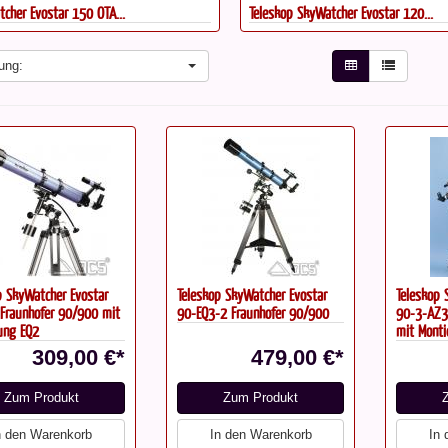
cher Evostar 150 OTA...
Teleskop SkyWatcher Evostar 120...
ung:
p SkyWatcher Evostar
Teleskop SkyWatcher Evostar
Teleskop 
Fraunhofer 90/900 mit
90-EQ3-2 Fraunhofer 90/900
90-3-AZ3
ung EQ2
mit Mont
309,00 €*
479,00 €*
Zum Produkt
Zum Produkt
n den Warenkorb
In den Warenkorb
In