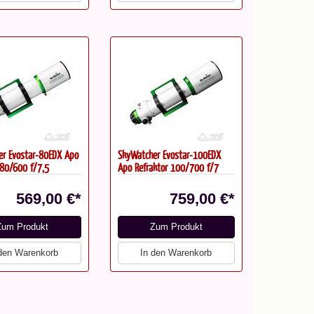
er Evostar-80EDX Apo
SkyWatcher Evostar-100EDX
 80/600 f/7,5
Apo Refraktor 100/700 f/7
569,00 €*
759,00 €*
Zum Produkt
Zum Produkt
 den Warenkorb
In den Warenkorb