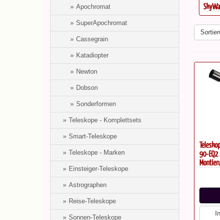
..
SkyWatcher Evostar 150 EQ6 PRO...
SkyWat
Apochromat
SuperApochromat
Sortier
Cassegrain
Katadiopter
Newton
Dobson
Sonderformen
Teleskope - Komplettsets
Smart-Teleskope
Telesko
90-EQ2 
Teleskope - Marken
Montier
Einsteiger-Teleskope
Astrographen
Reise-Teleskope
I
Sonnen-Teleskope