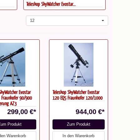
Teleskop SkyWatcher Evostar...
SkyWatcher Evo
12
SkyWatcher Evostar
Teleskop SkyWatcher Evostar
 Fraunhofer 90/900
120 EQ5 Fraunhofer 120/1000
ierung AZ3
299,00 €*
944,00 €*
Zum Produkt
Zum Produkt
 den Warenkorb
In den Warenkorb