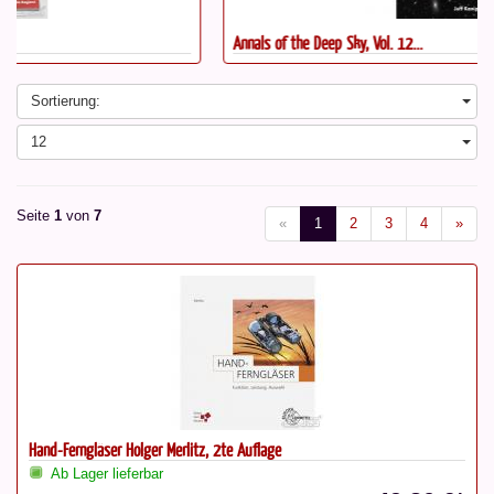
Annals of the Deep Sky, Vol. 12...
Sortierung:
12
Seite
1
von
7
«
1
2
3
4
»
Hand-Ferngläser Holger Merlitz, 2te Auflage
Ab Lager lieferbar