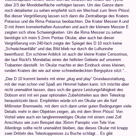
über 2/3 der Mondoberfläche verfolgen lassen. Um das Ganze dann
noch detailierter zu sehen empfiehlt sich ein Wechsel zum 9mm Plössl.
Bei dieser Vergrößerung lassen sich dann die Zentralberge des Kraters
Petavius und die Rima Petavius beobachten. Die Krater Messier A und
D mit ihrem kometenhaften Aussehen und auch der kleinere Messier E
zeigten sich ohne Schwierigkeiten. Um die Rima Messier zu sehen
benötigte ich mein 5.2mm Pentax Okular, aber auch bei dieser
Vergrößerung von 240-fach zeigte der Spiegel des D 10 noch keine
„Schwächeanfälle“ und das Bild blieb nur durch die Luftunruhe
beeinflusst. Ein schöner Anblick ist auch der kleine Krater Censorinus,
der laut Rückl's Mondatlas eines der hellsten Gebiete auf unserem
Trabanten darstellt. Im Okular machte er den Eindruck eines kleinen,
runden Kraters der wie auf einer schneebedeckten Bergspitze sitzt.“...
„Das D 10 kommt bereits mit einer „plug and play“ Grundausstattung,
mit der man schon viel Spaß am Himmel haben kann. Ich möchte aber
nicht unerwähnt lassen, dass sich die ganze Leistungsfähigkeit des
Dobson erst mit ein paar optionalen Zubehörteilen aus dem Teleskop
herauskitzeln lässt. Empfehlen würde ich ein Okular um die fünf
Millimeter Brennweite, mit dem sich dann unter guten Bedingungen viele
Details mehr in den Objekten zeigen, als mit dem 9mm Plössl. Von
Vorteil wäre auch ein langbrennweitiges Okular mit einem zwei Zoll
Anschluss wie zum Beispiel das 35mm Panoptic von Tele Vue.
Allerdings sollte nicht unerwähnt bleiben, das dieses Okular mit knapp
zwei Dritteln des Teleskoppreises zu Buche schlägt... Es gibt