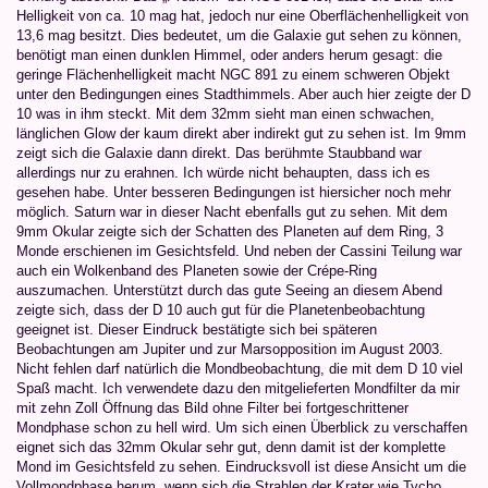
Helligkeit von ca. 10 mag hat, jedoch nur eine Oberflächenhelligkeit von
13,6 mag besitzt. Dies bedeutet, um die Galaxie gut sehen zu können,
benötigt man einen dunklen Himmel, oder anders herum gesagt: die
geringe Flächenhelligkeit macht NGC 891 zu einem schweren Objekt
unter den Bedingungen eines Stadthimmels. Aber auch hier zeigte der D
10 was in ihm steckt. Mit dem 32mm sieht man einen schwachen,
länglichen Glow der kaum direkt aber indirekt gut zu sehen ist. Im 9mm
zeigt sich die Galaxie dann direkt. Das berühmte Staubband war
allerdings nur zu erahnen. Ich würde nicht behaupten, dass ich es
gesehen habe. Unter besseren Bedingungen ist hiersicher noch mehr
möglich. Saturn war in dieser Nacht ebenfalls gut zu sehen. Mit dem
9mm Okular zeigte sich der Schatten des Planeten auf dem Ring, 3
Monde erschienen im Gesichtsfeld. Und neben der Cassini Teilung war
auch ein Wolkenband des Planeten sowie der Crépe-Ring
auszumachen. Unterstützt durch das gute Seeing an diesem Abend
zeigte sich, dass der D 10 auch gut für die Planetenbeobachtung
geeignet ist. Dieser Eindruck bestätigte sich bei späteren
Beobachtungen am Jupiter und zur Marsopposition im August 2003.
Nicht fehlen darf natürlich die Mondbeobachtung, die mit dem D 10 viel
Spaß macht. Ich verwendete dazu den mitgelieferten Mondfilter da mir
mit zehn Zoll Öffnung das Bild ohne Filter bei fortgeschrittener
Mondphase schon zu hell wird. Um sich einen Überblick zu verschaffen
eignet sich das 32mm Okular sehr gut, denn damit ist der komplette
Mond im Gesichtsfeld zu sehen. Eindrucksvoll ist diese Ansicht um die
Vollmondphase herum, wenn sich die Strahlen der Krater wie Tycho