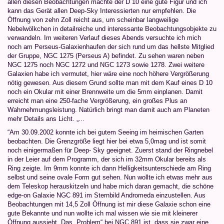
allen diesen Beobachtungen machte der D 10 eine gute Figur und ich
kann das Gerät allen Deep-Sky Interessierten nur empfehlen. Die
Öffnung von zehn Zoll reicht aus, um scheinbar langweilige
Nebelwölkchen in detailreiche und interessante Beobachtungsobjekte zu
verwandeln. Im weiteren Verlauf dieses Abends versuchte ich mich
noch am Perseus-Galaxienhaufen der sich rund um das hellste Mitglied
der Gruppe, NGC 1275 (Perseus A) befindet. Zu sehen waren neben
NGC 1275 noch NGC 1272 und NGC 1273 sowie 1278. Zwei weitere
Galaxien habe ich vermutet, hier wäre eine noch höhere Vergrößerung
nötig gewesen. Aus diesem Grund sollte man mit dem Kauf eines D 10
noch ein Okular mit einer Brennweite um die 5mm einplanen. Damit
erreicht man eine 250-fache Vergrößerung, ein großes Plus an
Wahrnehmungsleistung. Natürlich bringt man damit auch am Planeten
mehr Details ans Licht. „...
“Am 30.09.2002 konnte ich bei gutem Seeing im heimischen Garten
beobachten. Die Grenzgröße liegt hier bei etwa 5,0mag und ist somit
noch einigermaßen für Deep- Sky geeignet. Zuerst stand der Ringnebel
in der Leier auf dem Programm, der sich im 32mm Okular bereits als
Ring zeigte. Im 9mm konnte ich dann Helligkeitsunterschiede am Ring
selbst und seine ovale Form gut sehen. Nun wollte ich etwas mehr aus
dem Teleskop herauskitzeln und habe mich daran gemacht, die schöne
edge-on Galaxie NGC 891 im Sternbild Andromeda einzustellen. Aus
Beobachtungen mit 14,5 Zoll Öffnung ist mir diese Galaxie schon eine
gute Bekannte und nun wollte ich mal wissen wie sie mit kleinerer
Öffnung aussieht. Das „Problem“ bei NGC 891 ist, dass sie zwar eine