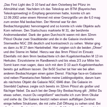
„Das First Light des D 10 fand auf dem Osterberg bei Pfünz im
Altmühltal statt. Nachdem ich das Teleskop am BTM (Bayerisches
Teleskopmeeting) in Empfang genommen hatte, konnte ich am
12.09.2002 unter einem Himmel mit einer Grenzgröße um die 6,0 mag
zum ersten Mal beobachten. Der Himmel war für den
Beobachtungsplatz hervorragend und so konnte ich viele Objekte aufs
Korn nehmen. Den Startschuss markierte M 31, der berühmte
Andromedanebel. Dank der guten Durchsicht waren mit dem 32mm
Plössl Okular zwei Staubbänder und die in die Galaxie involvierte
Sternwolke NGC 206 deutlich und kontrastreich zu sehen. Weiter ging
es dann zu M 27 dem Hantelnebel. Hier zeigten sich die beiden „Ohren“
und drei Sterne im Nebel. Hierzu war das 9mm Plössl im Einsatz.
Ebenfalls mit dem 9mm beobachtete ich den Kugelsternhaufen M 13 im
Herkules: Einzelsterne im Randbereich und bis etwa 2/3 zur Mitte hin.
Somit kann man sagen, dass sich mit dem D 10 auch Kugelsternhaufen
bereits gut auflösen lassen. Der 8x50 Sucher tat hier wie bei allen
anderen Beobachtungen einen guten Dienst. Flächige face-on Galaxien
sind neben Planetarischen Nebeln meine Lieblingsobjekte, darum kam
als nächstes Objekt die Galaxie NGC 6946 dran. Die Galaxie im
Sternbild Cepheus zeigte sich bereits im 32mm Plössl als großer und
flächiger Nebel. Da auch bei der Deep-Sky Beobachtung gilt: „Willst Du
etwas sehen, musst Du vergrößern!“ wechselte ich zum 9mm Okular
und siehe da: Die Galaxie besitzt neben einem auffälligen Zentrum
einige hellere Strukturen, die mit zehn Zoll Öffnung zu sehen sind. Bei