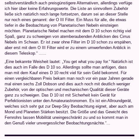
selbstverständlich auch preisgünstigere Alternativen, allerdings verfüge
ich hier über keine Erfahrungswerte. Die Liste an sinnvollem Zubehör
ließe sich natürlich noch lange fortsetzen, darum sei an dieser Stelle
nur noch eines genannt: der O III Filter. Ein Muss für alle, die etwas
tiefer in die Beobachtung von Planetarischen Nebeln einsteigen
möchten. Planetarische Nebel machen mit dem D 10 schon richtig viel
Spaß, ganz zu schweigen von atemberaubenden Anblicken des Cirrus
Nebels im Schwan. Er ist zwar ohne Filter im D 10 schon zu erspähen,
aber erst mit dem O III Filter wird er zu einem umwerfenden Anblick in
diesem Teleskop.“ ......
„Eine bekannte Weisheit lautet: „You get what you pay for.“ Natürlich ist
dies auch im Falle des D 10 so. Allerdings sollte man anfügen, dass
man mit dem Kauf eines D 10 recht viel für sein Geld bekommt. Für
einen vergleichbaren Preis bekam man noch vor ein paar Jahren gerade
mal einen sechs Zoll Dobson und dies auch noch mit deutlich weniger
Zubehör, von der optischen und mechanischen Qualität dieser Geräte
ganz zu schweigen. Das D 10 ist mit Sicherheit kein Gerät für
Perfektionisten unter den Amateurastronomen. Es ist ein Allroundgerät,
welches sich sehr gut zur Deep-Sky Beobachtung eignet, aber auch am
Mond und Planeten Stärken besitzt. Die Größe und das Gewicht des
Fernrohrs lassen Mobilität uneingeschränkt zu und so kommt man in
den Genuß vieler unvergesslicher Beobachtungsnächte.“...