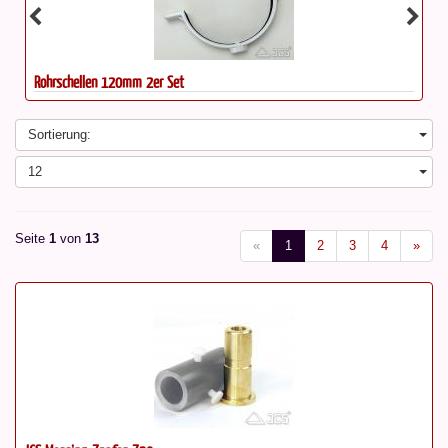
PrimaLuceLab EAGLE6 S...
Sortierung:
12
Seite
1
von
13
«
1
2
3
4
»