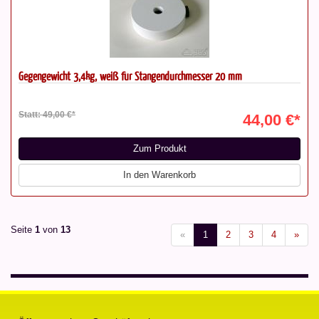
Gegengewicht 3,4kg, weiß für Stangendurchmesser 20 mm
Statt: 49,00 €*
44,00 €*
Zum Produkt
In den Warenkorb
Seite
1
von
13
«
1
2
3
4
»