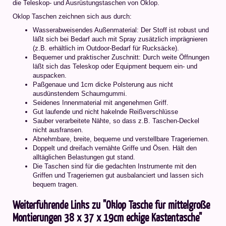
die Teleskop- und Ausrüstungstaschen von Oklop.
Oklop Taschen zeichnen sich aus durch:
Wasserabweisendes Außenmaterial: Der Stoff ist robust und
läßt sich bei Bedarf auch mit Spray zusätzlich imprägnieren
(z.B. erhältlich im Outdoor-Bedarf für Rucksäcke).
Bequemer und praktischer Zuschnitt: Durch weite Öffnungen
läßt sich das Teleskop oder Equipment bequem ein- und
auspacken.
Paßgenaue und 1cm dicke Polsterung aus nicht
ausdünstendem Schaumgummi.
Seidenes Innenmaterial mit angenehmen Griff.
Gut laufende und nicht hakelnde Reißverschlüsse
Sauber verarbeitete Nähte, so dass z.B. Taschen-Deckel
nicht ausfransen.
Abnehmbare, breite, bequeme und verstellbare Trageriemen.
Doppelt und dreifach vernähte Griffe und Ösen. Hält den
alltäglichen Belastungen gut stand.
Die Taschen sind für die gedachten Instrumente mit den
Griffen und Trageriemen gut ausbalanciert und lassen sich
bequem tragen.
Weiterführende Links zu "Oklop Tasche für mittelgroße
Montierungen 38 x 37 x 19cm eckige Kastentasche"