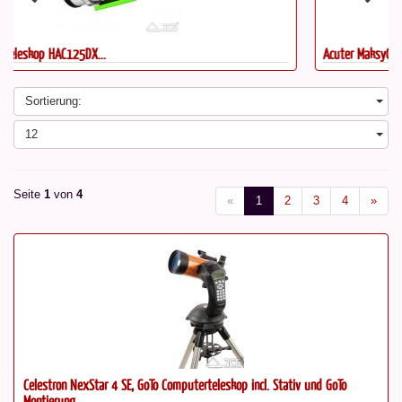
Acuter MaksyGo 60 - Mini...
Sortierung:
12
Seite
1
von
4
«
1
2
3
4
»
Celestron NexStar 4 SE, GoTo Computerteleskop incl. Stativ und GoTo
Montierung