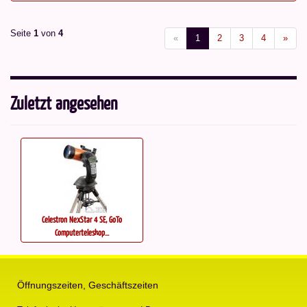
Seite
1
von
4
«
1
2
3
4
»
Zuletzt angesehen
Celestron NexStar 4 SE, GoTo
Computerteleskop...
Öffnungszeiten, Geschäftszeiten