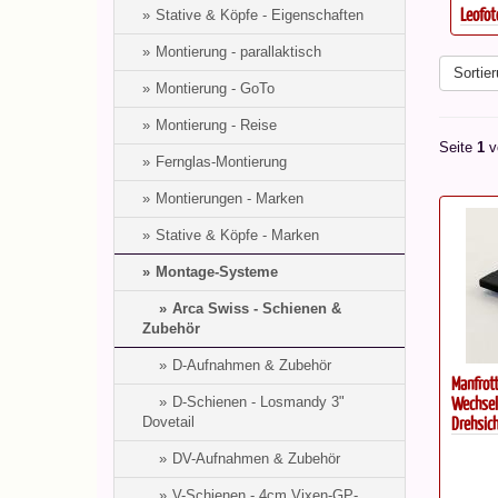
..
Leofoto Schnellwechselplatte...
Leofot
Stative & Köpfe - Eigenschaften
Montierung - parallaktisch
Sortier
Montierung - GoTo
Montierung - Reise
Seite
1
v
Fernglas-Montierung
Montierungen - Marken
Stative & Köpfe - Marken
Montage-Systeme
Arca Swiss - Schienen &
Zubehör
D-Aufnahmen & Zubehör
Manfrot
Wechsel
D-Schienen - Losmandy 3"
Drehsic
Dovetail
DV-Aufnahmen & Zubehör
V-Schienen - 4cm Vixen-GP-