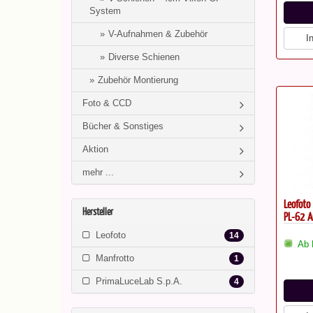
System
V-Aufnahmen & Zubehör
I
Diverse Schienen
Zubehör Montierung
Foto & CCD
Bücher & Sonstiges
Aktion
mehr ...
Leofoto
Hersteller
PL-62 A
Leofoto
14
Ab 
Manfrotto
1
PrimaLuceLab S.p.A.
4