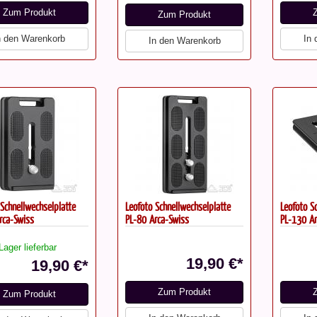
Zum Produkt
Zum Produkt
n den Warenkorb
In
In den Warenkorb
 Schnellwechselplatte
Leofoto Schnellwechselplatte
Leofoto S
rca-Swiss
PL-80 Arca-Swiss
PL-130 Ar
Lager lieferbar
19,90 €*
19,90 €*
Zum Produkt
Zum Produkt