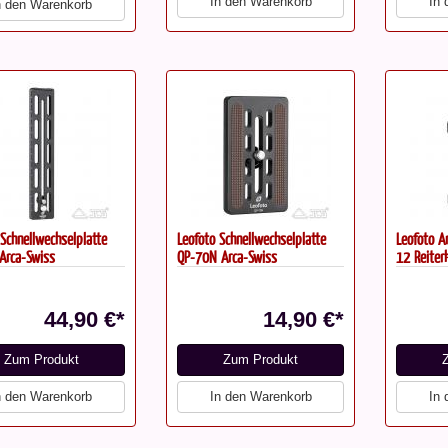
In den Warenkorb
In
n den Warenkorb
 Schnellwechselplatte
Leofoto Schnellwechselplatte
Leofoto A
Arca-Swiss
QP-70N Arca-Swiss
12 Reite
44,90 €*
14,90 €*
Zum Produkt
Zum Produkt
n den Warenkorb
In den Warenkorb
In