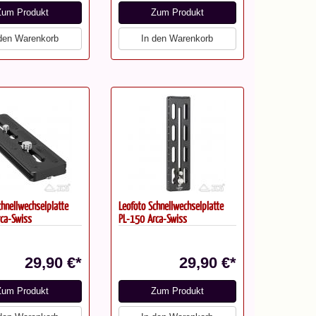
Zum Produkt
Zum Produkt
 den Warenkorb
In den Warenkorb
chnellwechselplatte
Leofoto Schnellwechselplatte
ca-Swiss
PL-150 Arca-Swiss
29,90 €*
29,90 €*
Zum Produkt
Zum Produkt