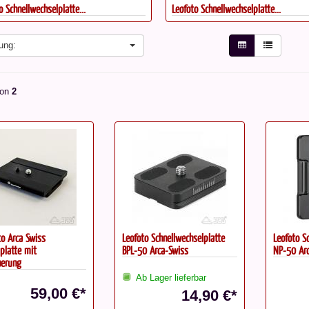
o Schnellwechselplatte...
Leofoto Schnellwechselplatte...
ung:
on
2
to Arca Swiss
Leofoto Schnellwechselplatte
Leofoto S
platte mit
BPL-50 Arca-Swiss
NP-50 Ar
herung
Ab Lager lieferbar
59,00 €*
14,90 €*