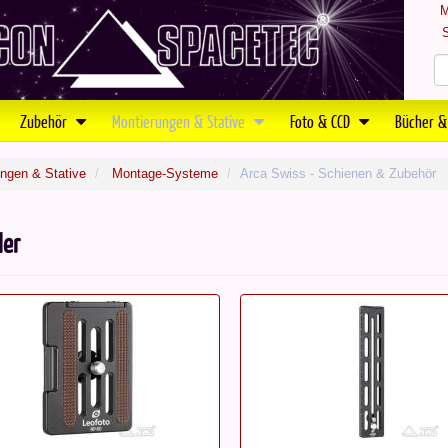
M
S
Zubehör
Montierungen & Stative
Foto & CCD
Bücher &
ngen & Stative
Montage-Systeme
Arca Swiss - Schienen & Zubehör
ler