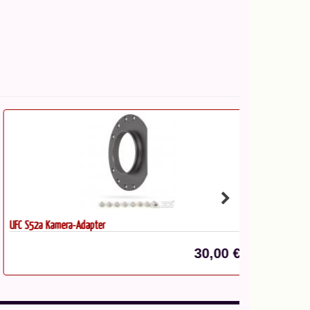
C S52a Kamera-Adapter
UFC 1¼" AUX-Fi
30,00 €*