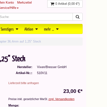
ein Konto
Merkzettel
0 Artikel
(0,00 €*)
ervice/Hilfe
 Sonstiges
Aktion
mehr ...
apter 36,4mm auf 1,25" Steck
,25" Steck
Hersteller
Vixen/Bresser GmbH
Artikel-Nr.:
510V11
Lieferzeit bitte anfragen
23,00 €*
Preise inkl. gesetzlicher MwSt.
zzgl. Versandkosten
Menge: