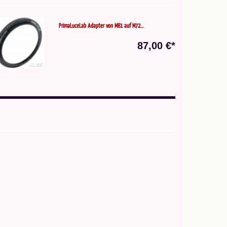
PrimaLuceLab Adapter von M81 auf M72...
87,00 €*