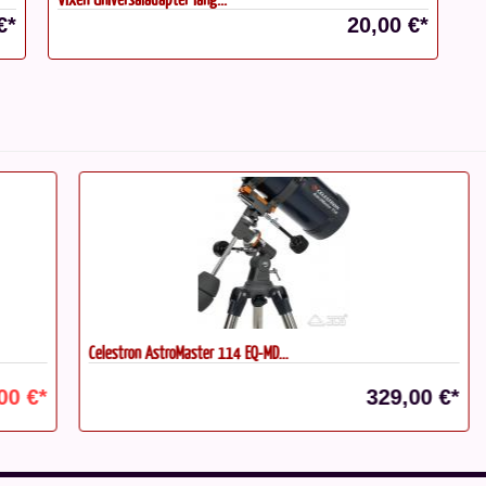
€*
20,00 €*
Celestron AstroMaster 114 EQ-MD...
UF
€*
329,00 €*