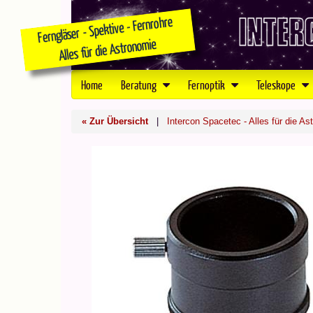
Home
Beratung
Fernoptik
Teleskope
« Zur Übersicht
|
Intercon Spacetec - Alles für die As