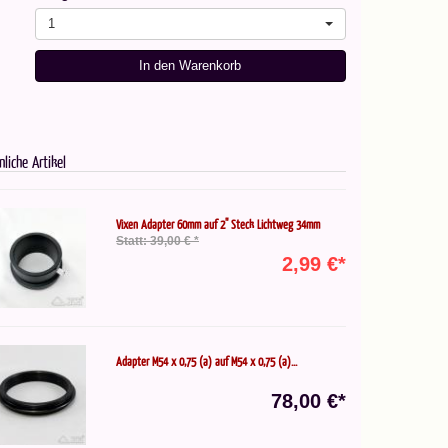
1
In den Warenkorb
nliche Artikel
Vixen Adapter 60mm auf 2" Steck Lichtweg 34mm
Statt: 39,00 € *
2,99 €*
Adapter M54 x 0,75 (a) auf M54 x 0,75 (a)...
78,00 €*