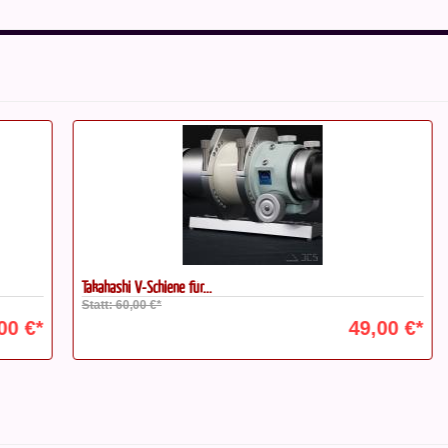
Takahashi V-Schiene für...
Ta
Statt: 60,00 €*
St
€*
49,00 €*