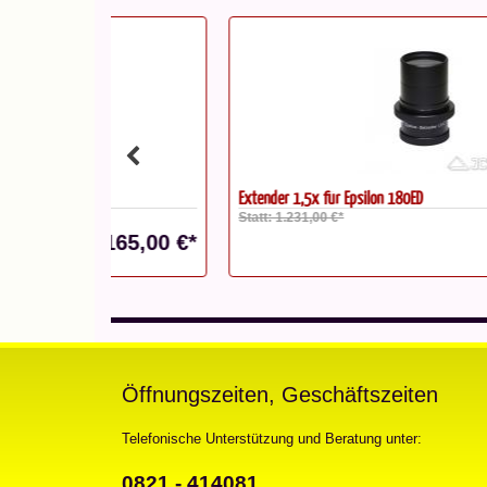
Extender 1,5x für Epsilon 180ED
Statt: 1.231,00 €*
165,00 €*
1.097,00 
Öffnungszeiten, Geschäftszeiten
Telefonische Unterstützung und Beratung unter:
0821 - 414081