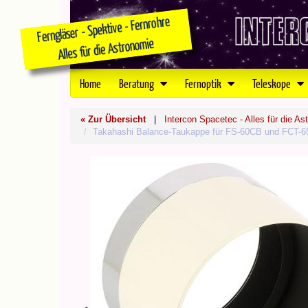
Home
Beratung
Fernoptik
Teleskope
« Zur Übersicht
|
Intercon Spacetec - Alles für die As
Takahashi Balance-Taukappe für FS-60CB und FCT-6