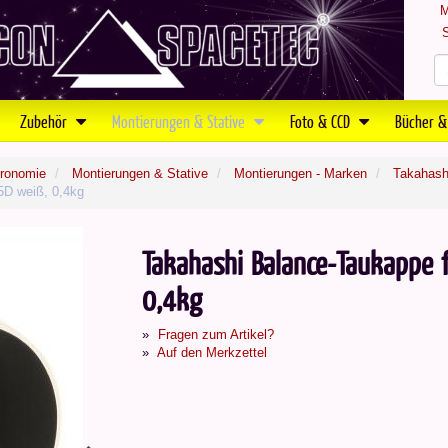
M
S
Zubehör
Montierungen & Stative
Foto & CCD
Bücher &
tronomie
Montierungen & Stative
Montierungen - Marken
Takahash
5D weiß, 0,4kg
Takahashi Balance-Taukappe 
0,4kg
Fragen zum Artikel?
Auf den Merkzettel