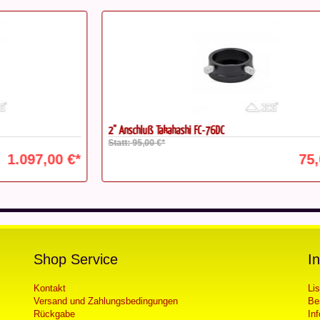
2'' Anschluß Takahashi FC-76DC
Ta
Statt: 95,00 €*
St
€*
75,00 €*
Shop Service
I
Kontakt
Li
Versand und Zahlungsbedingungen
Be
Rückgabe
In