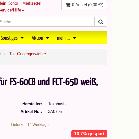
ein Konto
Merkzettel
0 Artikel
(0,00 €*)
ervice/Hilfe
 Sonstiges
Aktion
mehr ...
i
Tak Gegengerwichte
für FS-60CB und FCT-65D weiß,
Hersteller
Takahashi
Artikel-Nr.:
3A0795
Lieferzeit 14 Werktage
10,7% gespart