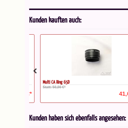
Kunden kauften auch:
Multi CA Ring 65D
Statt: 50,00 €*
459,00 €*
41,00 
Kunden haben sich ebenfalls angesehen: