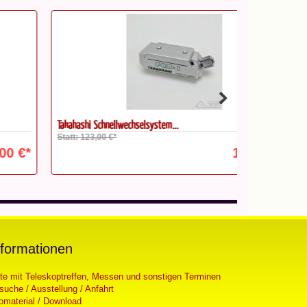
kahashi Schnellwechselsystem...
Takahashi Rohrsc
att: 123,00 €*
Statt: 166,00 €
109,00 €*
nformationen
ste mit Teleskoptreffen, Messen und sonstigen Terminen
suche / Ausstellung / Anfahrt
fomaterial / Download