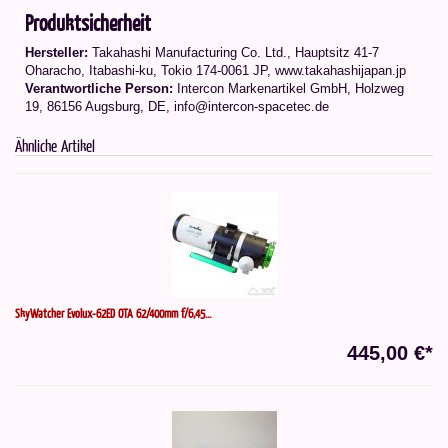
Produktsicherheit
Hersteller:
Takahashi Manufacturing Co. Ltd.
,
Hauptsitz 41-7
Oharacho, Itabashi-ku, Tokio 174-0061 JP
, www.takahashijapan.jp
Verantwortliche Person:
Intercon Markenartikel GmbH, Holzweg
19, 86156 Augsburg, DE, info@intercon-spacetec.de
Ähnliche Artikel
SkyWatcher Evolux-62ED OTA 62/400mm f/6,45...
445,00 €*