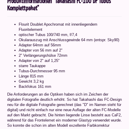
Produktinformationen "Takahashi FC-100 DF Tubus
Komplettpaket"
Flourit Doublet Apochromat mit innenliegendem
Fluoritelement
optischer Tubus 100/740 mm, f/7,4
Okularauszug mit Anschlussgewinde 64 mm (entspr. Sky90)
Adapter 64mm auf 56mm
Adapter von 56 mm auf 2"
2" Verlängerungshülse 72mm
Adapter von 2" auf 1,25"
starre Taukappe
Tubus-Durchmesser 95 mm
Länge 815 mm
Gewicht 3,2 kg
Backfokus 161 mm
Die Anforderungen an die Optiken haben sich im Zeichen der
digitalen Fotografie deutlich erhöht. So hat Takahashi das FC-Design
neu für die digitale Fotografie gerechnet (das "D" im Namen steht für
digital) und nicht einfach nur eine neue Auflage der alten FC-Modelle
auf den Markt gebracht. Die hinten liegende Linse besteht aus CaF2,
während für das Frontelemet ein moderner Glastyp verwendet wurde.
So konnte die schon im alten Modell exzellente Farbkorrektur