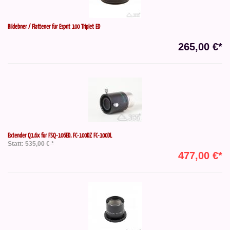
Bildebner / Flattener für Esprit 100 Triplet ED
265,00 €*
Extender Q1,6x für FSQ-106ED, FC-100DZ FC-100DL
Statt: 535,00 € *
477,00 €*